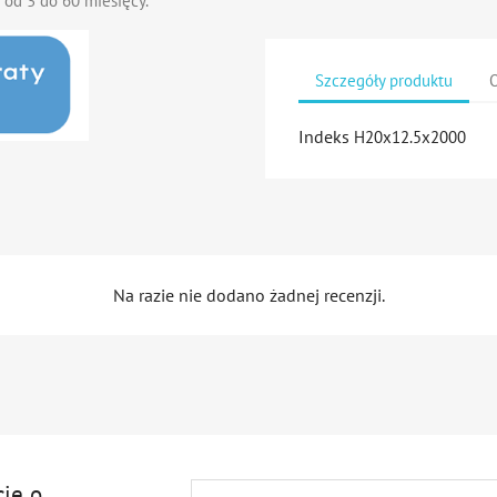
 od 3 do 60 miesięcy.
Szczegóły produktu
O
Indeks
H20x12.5x2000
Na razie nie dodano żadnej recenzji.
cję o