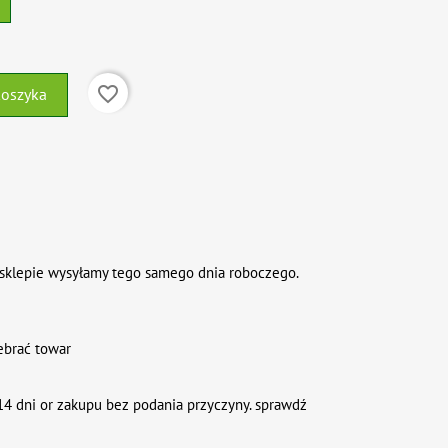
favorite_border
koszyka
sklepie wysyłamy tego samego dnia roboczego.
ebrać towar
4 dni or zakupu bez podania przyczyny. sprawdź