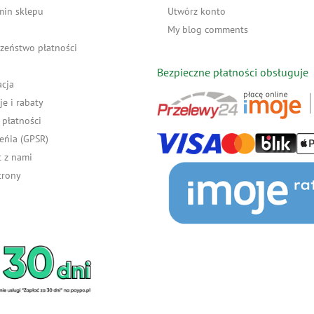
min sklepu
Utwórz konto
My blog comments
zeństwo płatności
Bezpieczne płatności obsługuje
acja
e i rabaty
płatności
eńia (GPSR)
 z nami
trony