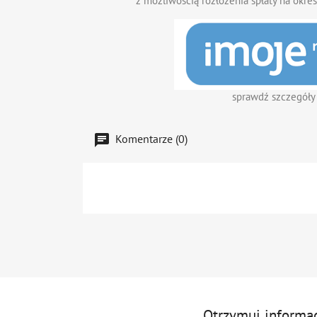
z możliwością rozłożenia spłaty na okres
sprawdź szczegóły
Komentarze (0)
Otrzymuj informa