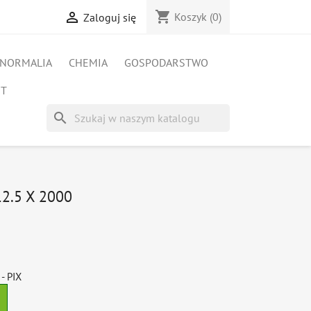
shopping_cart

Koszyk
(0)
Zaloguj się
NORMALIA
CHEMIA
GOSPODARSTWO
ET
search
2.5 X 2000
- PIX