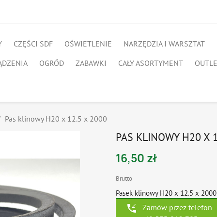
Y
CZĘŚCI SDF
OŚWIETLENIE
NARZĘDZIA I WARSZTAT
ĄDZENIA
OGRÓD
ZABAWKI
CAŁY ASORTYMENT
OUTL
Pas klinowy H20 x 12.5 x 2000
PAS KLINOWY H20 X 1
16,50 zł
Brutto
Pasek klinowy H20 x 12.5 x 2000 
phone_callback
Zamów przez telefon