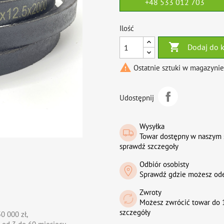
+48 533 012 703
Ilość

Dodaj do 

Ostatnie sztuki w magazynie
Udostępnij
Wysyłka
Towar dostępny w naszym 
sprawdź szczegoły
Odbiór osobisty
Sprawdź gdzie możesz od
Zwroty
Możesz zwrócić towar do 1
szczegóły
0 000 zł,