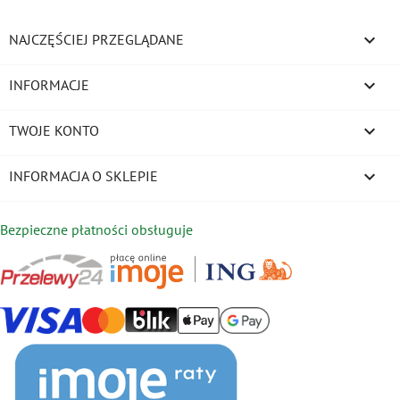

NAJCZĘŚCIEJ PRZEGLĄDANE

INFORMACJE

TWOJE KONTO
keyboard_arrow_down
INFORMACJA O SKLEPIE
Bezpieczne płatności obsługuje