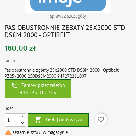
sprawdź szczegóły
PAS OBUSTRONNIE ZĘBATY 25X2000 STD
DS8M 2000 - OPTIBELT
180,00 zł
Brutto
Pas obustronnie zębaty 25x2000 STD DS8M 2000 - Optibelt
PZ25x2000 250DS8M2000 947272211007
phone_callback
Zamów przez telefon
+48 533 012 703
Ilość

favorite_border
Dodaj do koszyka

Ostatnie sztuki w magazynie