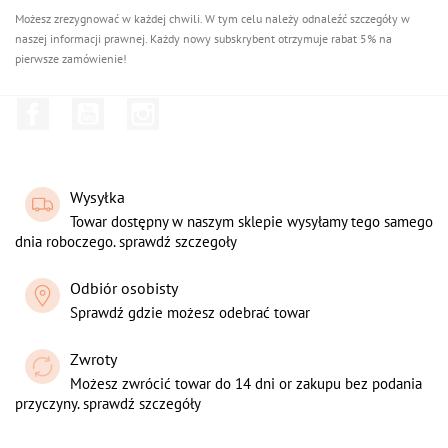
Możesz zrezygnować w każdej chwili. W tym celu należy odnaleźć szczegóły w
naszej informacji prawnej. Każdy nowy subskrybent otrzymuje rabat 5% na
pierwsze zamówienie!
Facebook
YouTube
Instagram
Wysyłka
Towar dostępny w naszym sklepie wysyłamy tego samego
dnia roboczego. sprawdź szczegoły
Odbiór osobisty
Sprawdź gdzie możesz odebrać towar
Zwroty
Możesz zwrócić towar do 14 dni or zakupu bez podania
przyczyny. sprawdź szczegóły