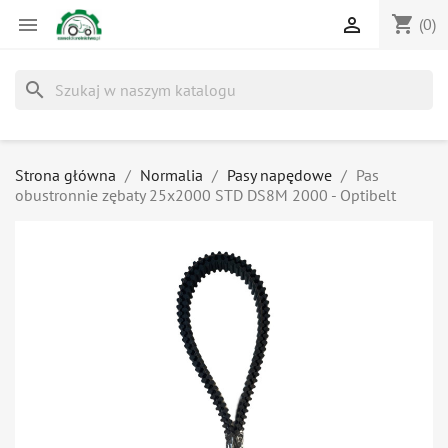
shopping_cart


(0)
search
Strona główna
Normalia
Pasy napędowe
Pas
obustronnie zębaty 25x2000 STD DS8M 2000 - Optibelt