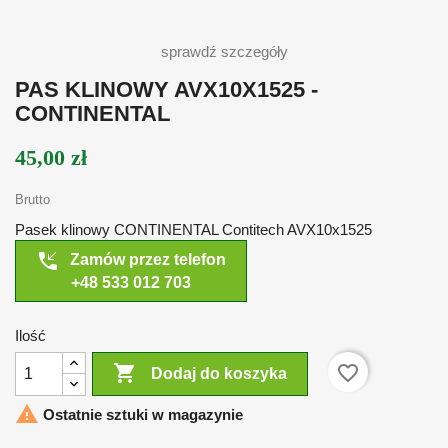
sprawdź szczegóły
PAS KLINOWY AVX10X1525 -
CONTINENTAL
45,00 zł
Brutto
Pasek klinowy CONTINENTAL Contitech AVX10x1525
phone_callback
Zamów przez telefon
+48 533 012 703
Ilość

favorite_border
Dodaj do koszyka

Ostatnie sztuki w magazynie