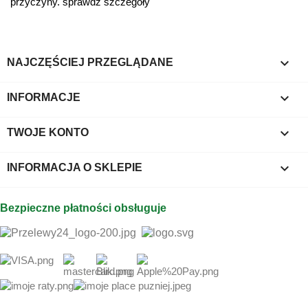
przyczyny. sprawdź szczegóły

NAJCZĘŚCIEJ PRZEGLĄDANE

INFORMACJE

TWOJE KONTO
keyboard_arrow_down
INFORMACJA O SKLEPIE
Bezpieczne płatności obsługuje