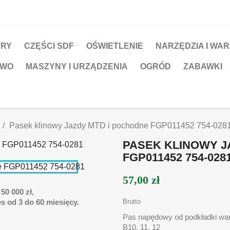
TRY
CZĘŚCI SDF
OŚWIETLENIE
NARZĘDZIA I WA
TWO
MASZYNY I URZĄDZENIA
OGRÓD
ZABAWKI
Pasek klinowy Jazdy MTD i pochodne FGP011452 754-028
PASEK KLINOWY J
FGP011452 754-028
57,00 zł
50 000 zł,
s od 3 do 60 miesięcy.
Brutto
Pas napędowy od podkładki wari
B10, 11, 12