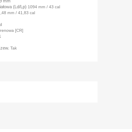
19 mm
ałowa (Ld/Lp)
1094 mm /
43 cal
,48 mm /
41,83 cal
id
prenowa [CR]
1
 zew.
Tak