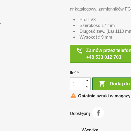
nr katalogowy, zamienników F
Profil V8
y
Szerokość 17 mm
Długość zew. (La) 1119 m
Wysokość 9 mm
phone_callback
Zamów przez telefo
+48 533 012 703
Ilość

Dodaj do

Ostatnie sztuki w magazy
Udostępnij
Wysyłka