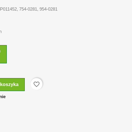
GP011452, 754-0281, 954-0281
m
n
favorite_border
 koszyka
nie