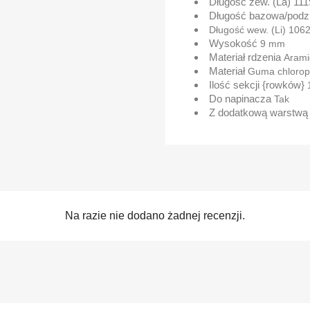
Długość zew. (La)
11
Długość bazowa/podzi
Długość wew. (Li)
1062
Wysokość
9 mm
Materiał rdzenia
Aram
Materiał
Guma chloro
Ilość sekcji {rowków}
Do napinacza
Tak
Z dodatkową warstwą
Na razie nie dodano żadnej recenzji.