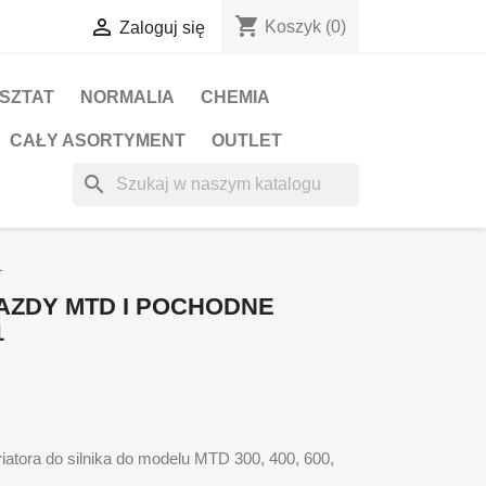
shopping_cart

Koszyk
(0)
Zaloguj się
RSZTAT
NORMALIA
CHEMIA
CAŁY ASORTYMENT
OUTLET
search
1
AZDY MTD I POCHODNE
1
atora do silnika do modelu MTD 300, 400, 600,