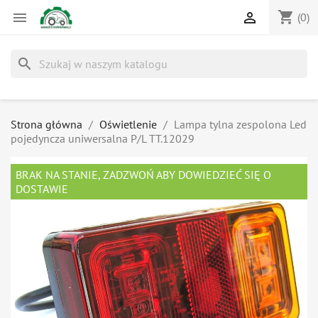
shopping_cart


(0)
search
Strona główna
Oświetlenie
Lampa tylna zespolona Led
pojedyncza uniwersalna P/L TT.12029
BRAK NA STANIE, ZADZWOŃ ABY DOWIEDZIEĆ SIĘ O
DOSTAWIE