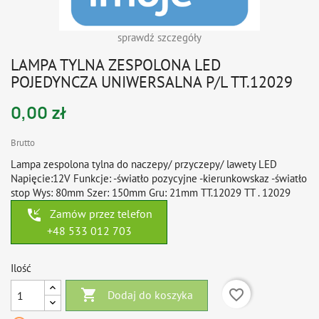
sprawdź szczegóły
LAMPA TYLNA ZESPOLONA LED
POJEDYNCZA UNIWERSALNA P/L TT.12029
0,00 zł
Brutto
Lampa zespolona tylna do naczepy/ przyczepy/ lawety LED
Napięcie:12V Funkcje: -światło pozycyjne -kierunkowskaz -światło
stop Wys: 80mm Szer: 150mm Gru: 21mm TT.12029 TT . 12029
phone_callback
Zamów przez telefon
+48 533 012 703
Ilość

favorite_border
Dodaj do koszyka