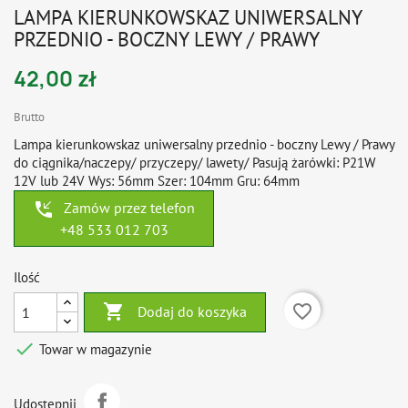
LAMPA KIERUNKOWSKAZ UNIWERSALNY
PRZEDNIO - BOCZNY LEWY / PRAWY
42,00 zł
Brutto
Lampa kierunkowskaz uniwersalny przednio - boczny Lewy / Prawy
do ciągnika/naczepy/ przyczepy/ lawety/ Pasują żarówki: P21W
12V lub 24V Wys: 56mm Szer: 104mm Gru: 64mm
phone_callback
Zamów przez telefon
+48 533 012 703
Ilość

favorite_border
Dodaj do koszyka

Towar w magazynie
Udostępnij