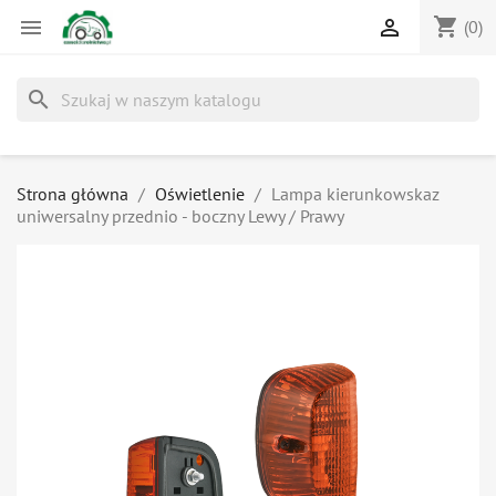
shopping_cart


(0)
search
Strona główna
Oświetlenie
Lampa kierunkowskaz
uniwersalny przednio - boczny Lewy / Prawy