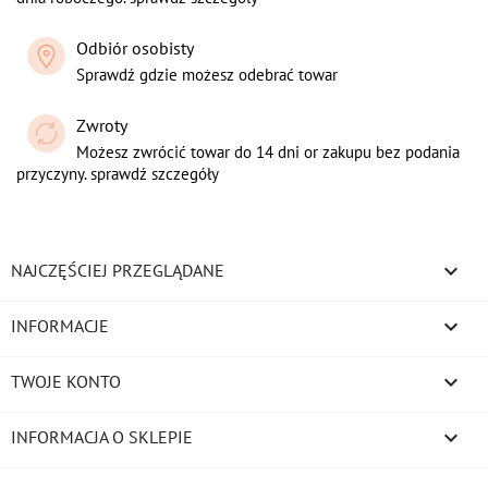
Odbiór osobisty
Sprawdź gdzie możesz odebrać towar
Zwroty
Możesz zwrócić towar do 14 dni or zakupu bez podania
przyczyny. sprawdź szczegóły

NAJCZĘŚCIEJ PRZEGLĄDANE

INFORMACJE

TWOJE KONTO
keyboard_arrow_down
INFORMACJA O SKLEPIE