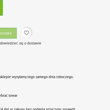
favorite_border
koszyka
 dowiedzieć się o dostawie
sklepie wysyłamy tego samego dnia roboczego.
ebrać towar
4 dni or zakupu bez podania przyczyny. sprawdź