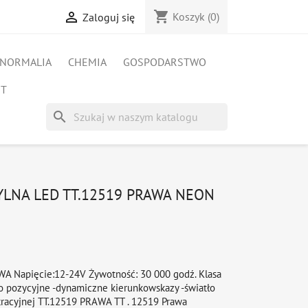
shopping_cart

Koszyk
(0)
Zaloguj się
NORMALIA
CHEMIA
GOSPODARSTWO
ET
search
LNA LED TT.12519 PRAWA NEON
A Napięcie:12-24V Żywotność: 30 000 godź. Klasa
ło pozycyjne -dynamiczne kierunkowskazy -światło
stracyjnej TT.12519 PRAWA TT . 12519 Prawa