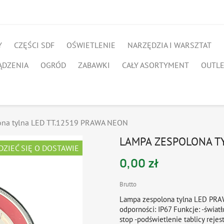
Y
CZĘŚCI SDF
OŚWIETLENIE
NARZĘDZIA I WARSZTAT
ĄDZENIA
OGRÓD
ZABAWKI
CAŁY ASORTYMENT
OUTL
ona tylna LED TT.12519 PRAWA NEON
LAMPA ZESPOLONA TY
DZIEĆ SIĘ O DOSTAWIE
0,00 zł
Brutto
Lampa zespolona tylna LED PRAW
odporności: IP67 Funkcje: -świat
stop -podświetlenie tablicy reje