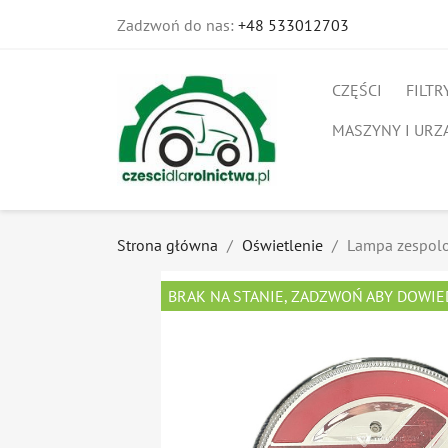
Zadzwoń do nas:
+48 533012703
CZĘŚCI
FILTR
MASZYNY I URZ
Strona główna
Oświetlenie
Lampa zespol
BRAK NA STANIE, ZADZWOŃ ABY DOWIE