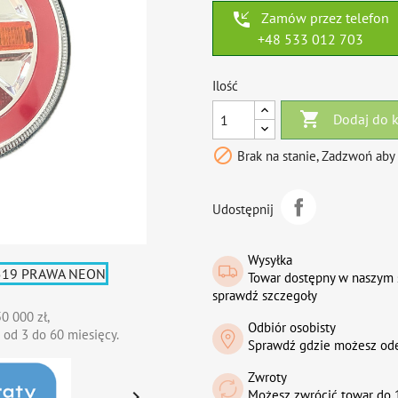
phone_callback
Zamów przez telefon
+48 533 012 703
Ilość

Dodaj do 

Brak na stanie, Zadzwoń aby
Udostępnij
Wysyłka
Towar dostępny w naszym 
sprawdź szczegoły
0 000 zł,
Odbiór osobisty
 od 3 do 60 miesięcy.
Sprawdź gdzie możesz od
Zwroty

Możesz zwrócić towar do 1