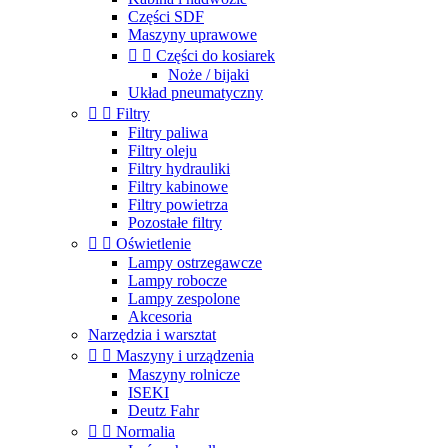
Części SDF
Maszyny uprawowe


Części do kosiarek
Noże / bijaki
Układ pneumatyczny


Filtry
Filtry paliwa
Filtry oleju
Filtry hydrauliki
Filtry kabinowe
Filtry powietrza
Pozostałe filtry


Oświetlenie
Lampy ostrzegawcze
Lampy robocze
Lampy zespolone
Akcesoria
Narzędzia i warsztat


Maszyny i urządzenia
Maszyny rolnicze
ISEKI
Deutz Fahr


Normalia