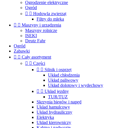
Ogrodzenie elektryczne
Ogród


Hodowla zwierząt
Filtry do mleka


Maszyny i urządzenia
Maszyny rolnicze
ISEKI
Deutz Fahr
Ogród
Zabawki


Cały asortyment


Części


Silnik i osprzęt
Układ chłodzenia
Układ paliwowy
Układ dolotowy i wydechowy


Układ jezdny
TUR/TUZ
Skrzynia biegów i napęd
Układ hamulcowy
Układ hydrauliczny
Elektryka
Układ kierowniczy
Kabina i nadwozie