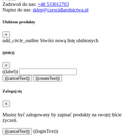
Zadzwoń do nas:
+48 533012703
Napisz do nas:
sklep@czescidlarolnictwa.pl
Ulubione produkty
×
add_circle_outline
Stwórz nową listę ulubionych
((title))
×
((label))
((cancelText))
((createText))
Zaloguj się
×
Musisz być zalogowany by zapisać produkty na swojej liście
życzeń.
((loginText))
((cancelText))