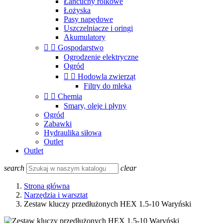
Łańcuchy rolkowe
Łożyska
Pasy napędowe
Uszczelniacze i oringi
Akumulatory


Gospodarstwo
Ogrodzenie elektryczne
Ogród


Hodowla zwierząt
Filtry do mleka


Chemia
Smary, oleje i płyny
Ogród
Zabawki
Hydraulika siłowa
Outlet
Outlet
search
clear
Strona główna
Narzędzia i warsztat
Zestaw kluczy przedłużonych HEX 1.5-10 Waryński