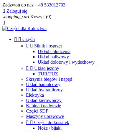
Zadzwoń do nas:
+48 533012703

Zaloguj się
shopping_cart
Koszyk
(0)



Części


Silnik i osprzęt
Układ chłodzenia
Układ paliwowy
Układ dolotowy i wydechowy


Układ jezdny
TUR/TUZ
Skrzynia biegów i napęd
Układ hamulcowy
Układ hydrauliczny
Elektryka
Układ kierowniczy
Kabina i nadwozie
Części SDF
Maszyny uprawowe


Części do kosiarek
Noże / bijaki