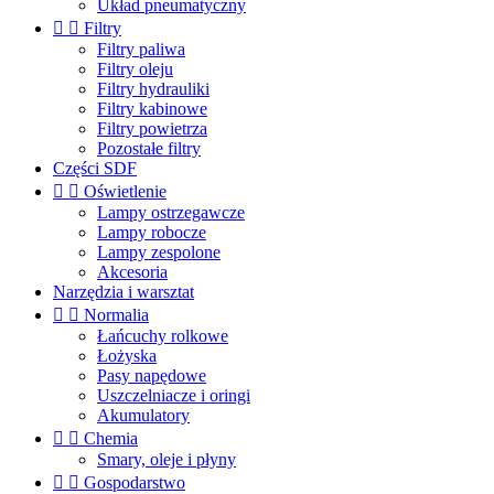
Układ pneumatyczny


Filtry
Filtry paliwa
Filtry oleju
Filtry hydrauliki
Filtry kabinowe
Filtry powietrza
Pozostałe filtry
Części SDF


Oświetlenie
Lampy ostrzegawcze
Lampy robocze
Lampy zespolone
Akcesoria
Narzędzia i warsztat


Normalia
Łańcuchy rolkowe
Łożyska
Pasy napędowe
Uszczelniacze i oringi
Akumulatory


Chemia
Smary, oleje i płyny


Gospodarstwo