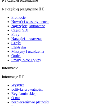
Najczęściej przeglądane
Najczęściej przeglądane


Promocje
Nowości w asortymencie
Najczęściej kupowane
Części SDF
Filtry
Narzędzia i warsztat
Części
Elektryka
Maszyny i urządzenia
Outlet
Smary, oleje i płyny
Informacje
Informacje


Wysyłka
polityka prywatności
Regulamin sklepu
O nas
bezpieczeństwo płatności