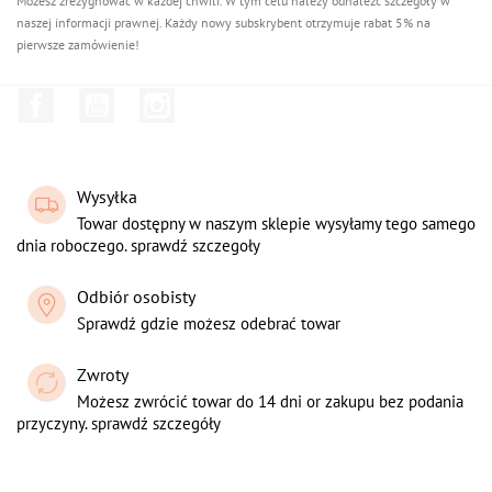
Możesz zrezygnować w każdej chwili. W tym celu należy odnaleźć szczegóły w
naszej informacji prawnej. Każdy nowy subskrybent otrzymuje rabat 5% na
pierwsze zamówienie!
Facebook
YouTube
Instagram
Wysyłka
Towar dostępny w naszym sklepie wysyłamy tego samego
dnia roboczego. sprawdź szczegoły
Odbiór osobisty
Sprawdź gdzie możesz odebrać towar
Zwroty
Możesz zwrócić towar do 14 dni or zakupu bez podania
przyczyny. sprawdź szczegóły