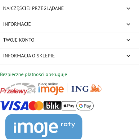

NAJCZĘŚCIEJ PRZEGLĄDANE

INFORMACJE

TWOJE KONTO
keyboard_arrow_down
INFORMACJA O SKLEPIE
Bezpieczne płatności obsługuje