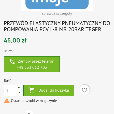
sprawdź szczegóły
PRZEWÓD ELASTYCZNY PNEUMATYCZNY DO
POMPOWANIA PCV L-8 MB 20BAR TEGER
45,00 zł
Brutto
phone_callback
Zamów przez telefon
+48 533 012 703
Ilość

favorite_border
Dodaj do koszyka

Ostatnie sztuki w magazynie