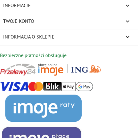

INFORMACJE

TWOJE KONTO
keyboard_arrow_down
INFORMACJA O SKLEPIE
Bezpieczne płatności obsługuje