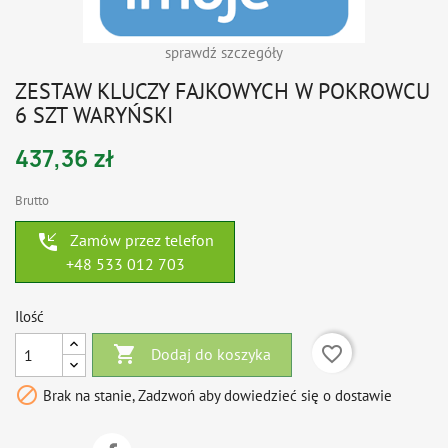
sprawdź szczegóły
ZESTAW KLUCZY FAJKOWYCH W POKROWCU
6 SZT WARYŃSKI
437,36 zł
Brutto
phone_callback
Zamów przez telefon
+48 533 012 703
Ilość

favorite_border
Dodaj do koszyka

Brak na stanie, Zadzwoń aby dowiedzieć się o dostawie