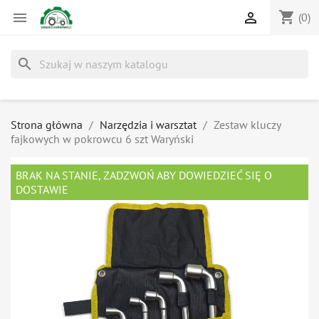
shopping_cart


(0)
search
Strona główna
Narzędzia i warsztat
Zestaw kluczy
fajkowych w pokrowcu 6 szt Waryński
BRAK NA STANIE, ZADZWOŃ ABY DOWIEDZIEĆ SIĘ O
DOSTAWIE