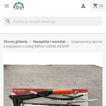
shopping_cart


(0)
search
Strona główna
Narzędzia i warsztat
Smarownica ręczna
z wężykiem i rurką 400ml 10040 KRAMP