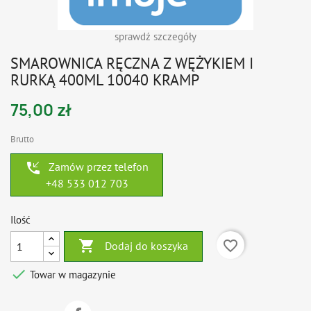
sprawdź szczegóły
SMAROWNICA RĘCZNA Z WĘŻYKIEM I
RURKĄ 400ML 10040 KRAMP
75,00 zł
Brutto
phone_callback
Zamów przez telefon
+48 533 012 703
Ilość

favorite_border
Dodaj do koszyka

Towar w magazynie