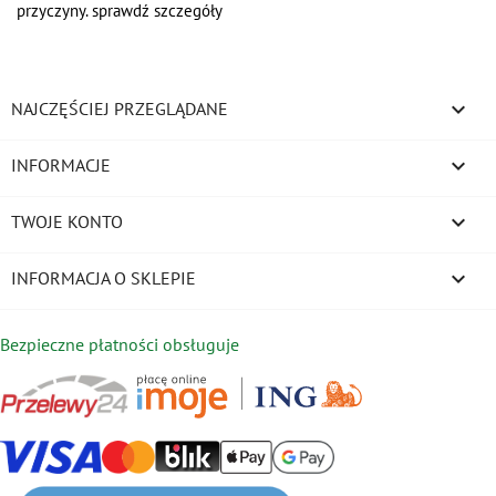
przyczyny. sprawdź szczegóły

NAJCZĘŚCIEJ PRZEGLĄDANE

INFORMACJE

TWOJE KONTO
keyboard_arrow_down
INFORMACJA O SKLEPIE
Bezpieczne płatności obsługuje