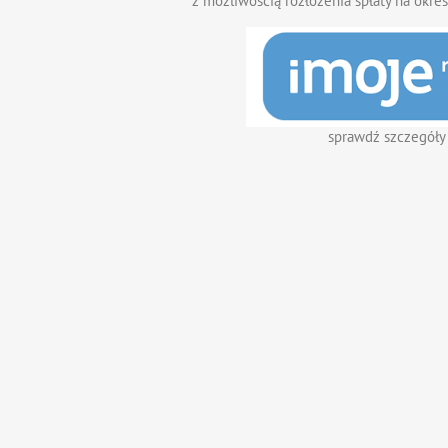
z możliwością rozłożenia spłaty na okres
sprawdź szczegóły