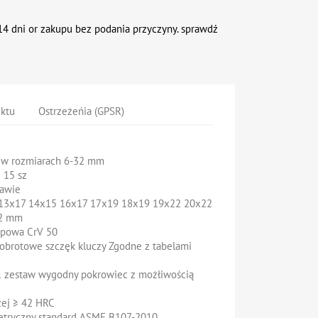
4 dni or zakupu bez podania przyczyny. sprawdź
uktu
Ostrzeżeńia (GPSR)
 w rozmiarach 6-32 mm
e 15 sz
tawie
13x17 14x15 16x17 17x19 18x19 19x22 20x22
32 mm
topowa CrV 50
brotowe szczęk kluczy Zgodne z tabelami
1 zestaw wygodny pokrowiec z możłiwością
zej ≥ 42 HRC
etryczny standard ASME B107-2010