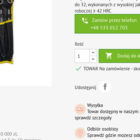
do 32, wykonanych z wysokiej jak
roboczej ≥ 42 HRC
phone_callback
Zamów przez telefon
+48 533 012 703
Ilość

Dodaj do 

TOWAR Na zamówienie - skont
Udostępnij
Wysyłka
Towar dostępny w naszym 
sprawdź szczegoły
Odbiór osobisty
0 000 zł,
Sprawdź gdzie możesz od