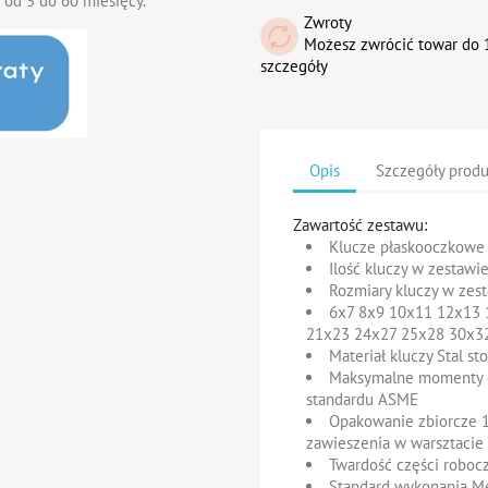
 od 3 do 60 miesięcy.
Zwroty
Możesz zwrócić towar do 1
szczegóły
Opis
Szczegóły prod
Zawartość zestawu:
Klucze płaskooczkowe
Ilość kluczy w zestawi
Rozmiary kluczy w zes
6x7 8x9 10x11 12x13 
21x23 24x27 25x28 30x
Materiał kluczy Stal s
Maksymalne momenty o
standardu ASME
Opakowanie zbiorcze 
zawieszenia w warsztacie
Twardość części roboc
Standard wykonania M