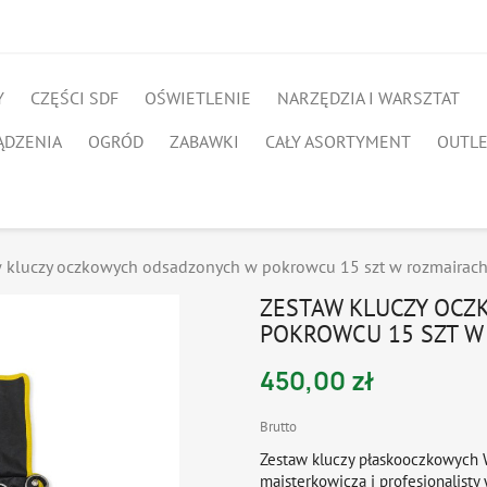
Y
CZĘŚCI SDF
OŚWIETLENIE
NARZĘDZIA I WARSZTAT
ĄDZENIA
OGRÓD
ZABAWKI
CAŁY ASORTYMENT
OUTL
 kluczy oczkowych odsadzonych w pokrowcu 15 szt w rozmairach
ZESTAW KLUCZY OC
POKROWCU 15 SZT W
450,00 zł
Brutto
Zestaw kluczy płaskooczkowych 
majsterkowicza i profesjonalisty