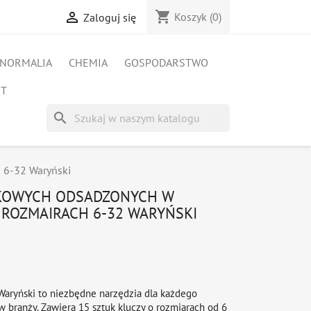
shopping_cart

Koszyk
(0)
Zaloguj się
NORMALIA
CHEMIA
GOSPODARSTWO
ET
search
 6-32 Waryński
ZKOWYCH ODSADZONYCH W
 ROZMAIRACH 6-32 WARYŃSKI
Waryński to niezbędne narzędzia dla każdego
 w branży. Zawiera 15 sztuk kluczy o rozmiarach od 6