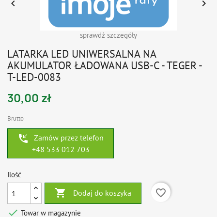


sprawdź szczegóły
LATARKA LED UNIWERSALNA NA
AKUMULATOR ŁADOWANA USB-C - TEGER -
T-LED-0083
30,00 zł
Brutto
phone_callback
Zamów przez telefon
+48 533 012 703
Ilość

favorite_border
Dodaj do koszyka

Towar w magazynie