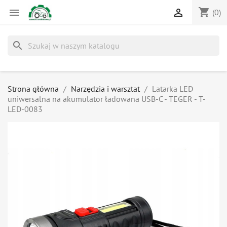
shopping_cart


(0)
search
Strona główna
Narzędzia i warsztat
Latarka LED
uniwersalna na akumulator ładowana USB-C - TEGER - T-
LED-0083