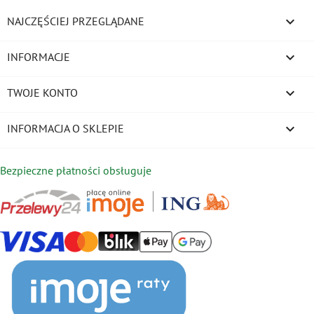

NAJCZĘŚCIEJ PRZEGLĄDANE

INFORMACJE

TWOJE KONTO
keyboard_arrow_down
INFORMACJA O SKLEPIE
Bezpieczne płatności obsługuje