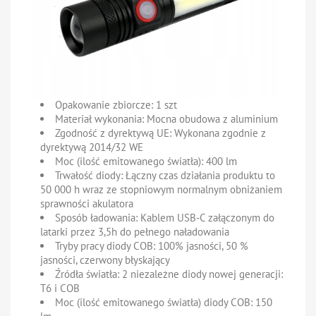
Opakowanie zbiorcze:
1 szt
Materiał wykonania:
Mocna obudowa z aluminium
Zgodność z dyrektywą UE:
Wykonana zgodnie z
dyrektywą 2014/32 WE
Moc (ilość emitowanego światła):
400 lm
Trwałość diody:
Łączny czas działania produktu to
50 000 h wraz ze stopniowym normalnym obniżaniem
sprawności akulatora
Sposób ładowania:
Kablem USB-C załączonym do
latarki przez 3,5h do pełnego naładowania
Tryby pracy diody COB:
100% jasności, 50 %
jasności, czerwony błyskający
Źródła światła:
2 niezależne diody nowej generacji:
T6 i COB
Moc (ilość emitowanego światła) diody COB:
150