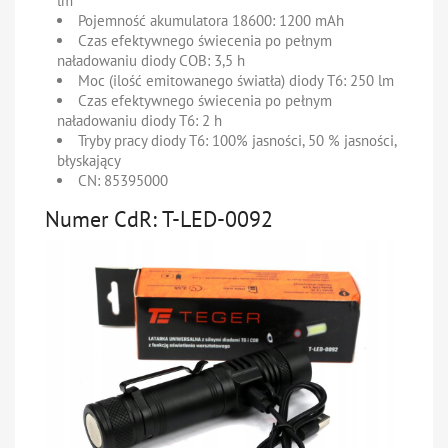
lm
Pojemność akumulatora 18600:
1200 mAh
Czas efektywnego świecenia po pełnym
naładowaniu diody COB:
3,5 h
Moc (ilość emitowanego światła) diody T6:
250 lm
Czas efektywnego świecenia po pełnym
naładowaniu diody T6:
2 h
Tryby pracy diody T6:
100% jasności, 50 % jasności,
błyskający
CN:
85395000
Numer CdR: T-LED-0092