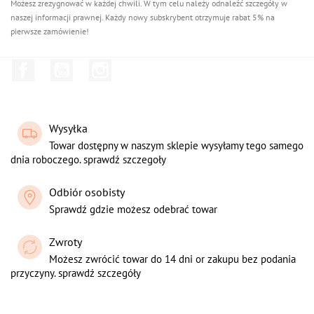
Możesz zrezygnować w każdej chwili. W tym celu należy odnaleźć szczegóły w
naszej informacji prawnej. Każdy nowy subskrybent otrzymuje rabat 5% na
pierwsze zamówienie!
Facebook
YouTube
Instagram
Wysyłka
Towar dostępny w naszym sklepie wysyłamy tego samego
dnia roboczego. sprawdź szczegoły
Odbiór osobisty
Sprawdź gdzie możesz odebrać towar
Zwroty
Możesz zwrócić towar do 14 dni or zakupu bez podania
przyczyny. sprawdź szczegóły