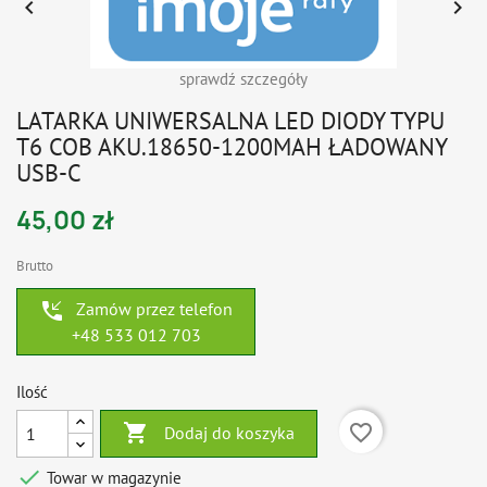


sprawdź szczegóły
LATARKA UNIWERSALNA LED DIODY TYPU
T6 COB AKU.18650-1200MAH ŁADOWANY
USB-C
45,00 zł
Brutto
phone_callback
Zamów przez telefon
+48 533 012 703
Ilość

favorite_border
Dodaj do koszyka

Towar w magazynie