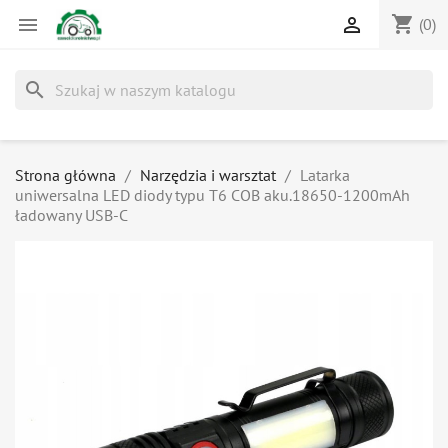
shopping_cart


(0)
search
Strona główna
Narzędzia i warsztat
Latarka
uniwersalna LED diody typu T6 COB aku.18650-1200mAh
ładowany USB-C