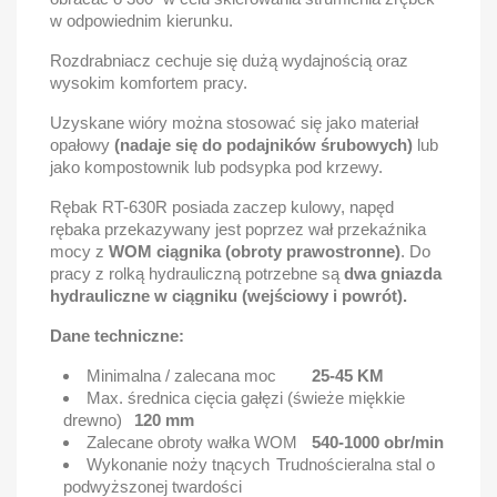
w odpowiednim kierunku.
Rozdrabniacz cechuje się dużą wydajnością oraz
wysokim komfortem pracy.
Uzyskane wióry można stosować się jako materiał
opałowy
(nadaje się do podajników śrubowych)
lub
jako kompostownik lub podsypka pod krzewy.
Rębak RT-630R posiada zaczep kulowy, napęd
rębaka przekazywany jest poprzez wał przekaźnika
mocy z
WOM ciągnika (obroty prawostronne)
. Do
pracy z rolką hydrauliczną potrzebne są
dwa gniazda
hydrauliczne w ciągniku (wejściowy i powrót).
Dane techniczne:
Minimalna / zalecana moc
25-45 KM
Max. średnica cięcia gałęzi (świeże miękkie
drewno)
120 mm
Zalecane obroty wałka WOM
540-1000 obr/min
Wykonanie noży tnących
Trudnościeralna stal o
podwyższonej twardości