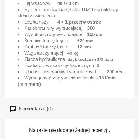
Lej wsadowy
48 / 48 cm
System mocowania rębaka
TUZ
Trójpunktowy
układ zawieszenia
Liczba noży
4 + 1 przeciw ostrze
Kąt obrotu rury wyrzucającej
360˚
Wysokość rury wyrzucającej
155 cm
Średnica tarczy tnącej
620 mm
Grubość tarczy tnącej
12 mm
Waga tarczy tnącej
45 kg
Złącza hydrauliczne
Szybkozłącze 1/2 cala
Liczba przewodów hydraulicznych
2
Długość przewodów hydraulicznych
300 cm
Wymagany przepływ /ciśnienie oleju
15 l/min
(minimum)
Komentarze (0)
Na razie nie dodano żadnej recenzji.