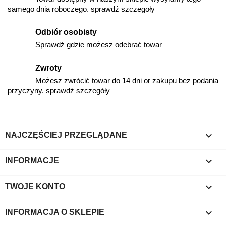
samego dnia roboczego. sprawdź szczegoły
Odbiór osobisty
Sprawdź gdzie możesz odebrać towar
Zwroty
Możesz zwrócić towar do 14 dni or zakupu bez podania
przyczyny. sprawdź szczegóły

NAJCZĘŚCIEJ PRZEGLĄDANE

INFORMACJE

TWOJE KONTO
keyboard_arrow_down
INFORMACJA O SKLEPIE