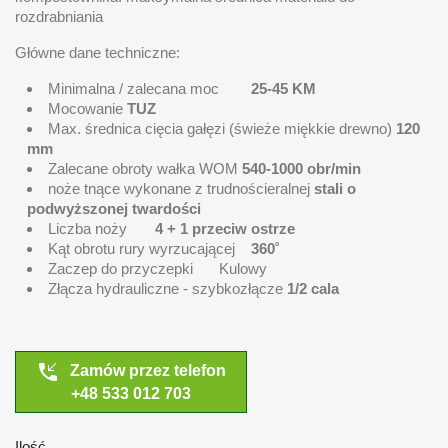
rozdrabniania
Główne dane techniczne:
Minimalna / zalecana moc
25-45 KM
Mocowanie
TUZ
Max. średnica cięcia gałęzi (świeże miękkie drewno)
120
mm
Zalecane obroty wałka WOM
540-1000 obr/min
noże tnące wykonane z trudnościeralnej
stali o
podwyższonej twardości
Liczba noży
4 + 1 przeciw ostrze
Kąt obrotu rury wyrzucającej
360˚
Zaczep do przyczepki
Kulowy
Złącza hydrauliczne - s
zybkozłącze
1/2 cala
phone_callback
Zamów przez telefon
+48 533 012 703
Ilość