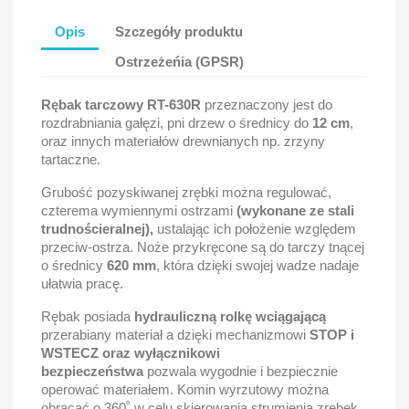
Opis
Szczegóły produktu
Ostrzeżeńia (GPSR)
Rębak tarczowy RT-630R
przeznaczony jest do
rozdrabniania gałęzi, pni drzew o średnicy do
12 cm
,
oraz innych materiałów drewnianych np. zrzyny
tartaczne.
Grubość pozyskiwanej zrębki można regulować,
czterema wymiennymi ostrzami
(wykonane ze stali
trudnościeralnej),
ustalając ich położenie względem
przeciw-ostrza. Noże przykręcone są do tarczy tnącej
o średnicy
620 mm
, która dzięki swojej wadze nadaje
ułatwia pracę.
Rębak posiada
hydrauliczną rolkę wciągającą
przerabiany materiał a dzięki mechanizmowi
STOP i
WSTECZ oraz wyłącznikowi
bezpieczeństwa
pozwala wygodnie i bezpiecznie
operować materiałem. Komin wyrzutowy można
obracać o 360˚ w celu skierowania strumienia zrębek