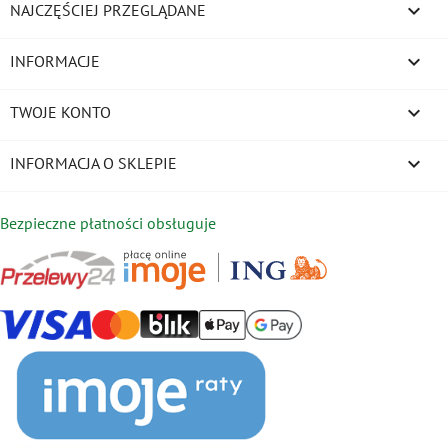

NAJCZĘŚCIEJ PRZEGLĄDANE

INFORMACJE

TWOJE KONTO
keyboard_arrow_down
INFORMACJA O SKLEPIE
Bezpieczne płatności obsługuje