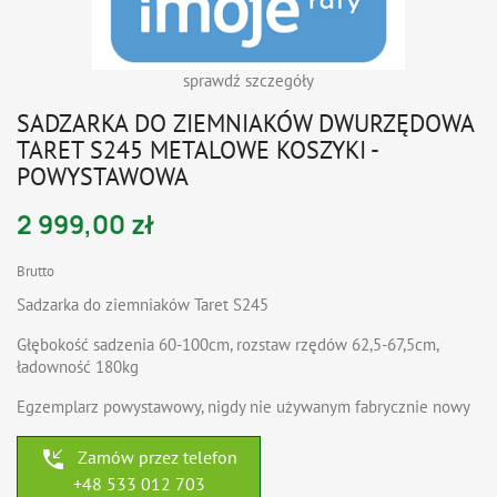
sprawdź szczegóły
SADZARKA DO ZIEMNIAKÓW DWURZĘDOWA
TARET S245 METALOWE KOSZYKI -
POWYSTAWOWA
2 999,00 zł
Brutto
Sadzarka do ziemniaków Taret S245
Głębokość sadzenia 60-100cm, rozstaw rzędów 62,5-67,5cm,
ładowność 180kg
Egzemplarz powystawowy, nigdy nie używanym fabrycznie nowy
phone_callback
Zamów przez telefon
+48 533 012 703