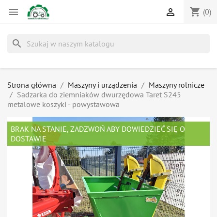
shopping_cart


(0)
search
Strona główna
Maszyny i urządzenia
Maszyny rolnicze
Sadzarka do ziemniaków dwurzędowa Taret S245
metalowe koszyki - powystawowa
BRAK NA STANIE, ZADZWOŃ ABY DOWIEDZIEĆ SIĘ O
DOSTAWIE