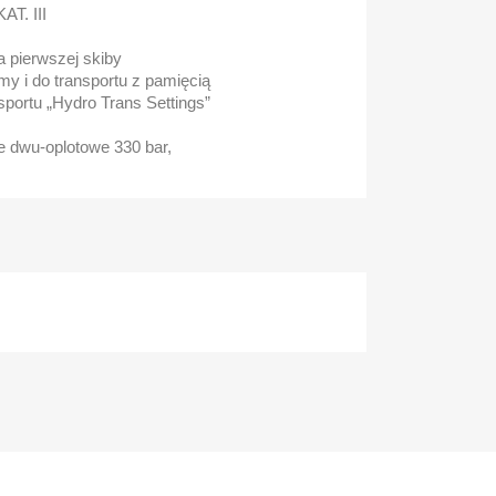
AT. III
 pierwszej skiby
my i do transportu z pamięcią
nsportu „Hydro Trans Settings”
e dwu-oplotowe 330 bar,