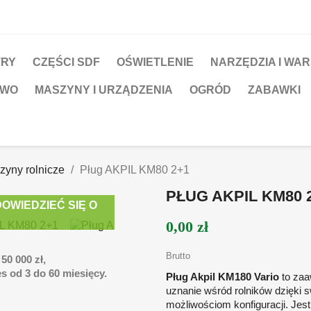
TRY
CZĘŚCI SDF
OŚWIETLENIE
NARZĘDZIA I WA
TWO
MASZYNY I URZĄDZENIA
OGRÓD
ZABAWKI
zyny rolnicze
Pług AKPIL KM80 2+1
PŁUG AKPIL KM80 
OWIEDZIEĆ SIĘ O
0,00 zł
Brutto
50 000 zł,
s od 3 do 60 miesięcy.
Pług Akpil KM180 Vario
to zaa
uznanie wśród rolników dzięki s
możliwościom konfiguracji. Jes