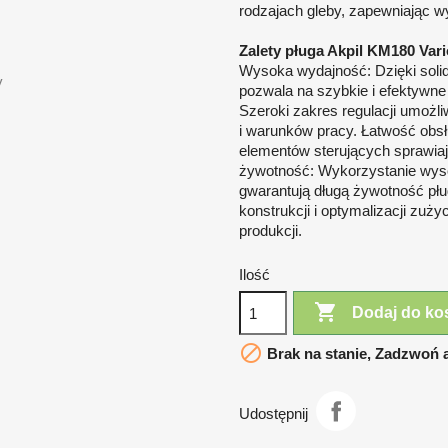
rodzajach gleby, zapewniając wy
Zalety pługa Akpil KM180 Var
Wysoka wydajność: Dzięki solidne
y
pozwala na szybkie i efektywn
Szeroki zakres regulacji umożl
i warunków pracy. Łatwość obsłu
elementów sterujących sprawiaj
żywotność: Wykorzystanie wysok
gwarantują długą żywotność pług
konstrukcji i optymalizacji zuż
produkcji.
Ilość

Dodaj do ko

Brak na stanie, Zadzwoń a
Udostępnij