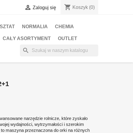
shopping_cart

Koszyk
(0)
Zaloguj się
RSZTAT
NORMALIA
CHEMIA
CAŁY ASORTYMENT
OUTLET
search
2+1
wansowane narzędzie rolnicze, które zyskało
wojej wydajności, wytrzymałości i szerokim
t to maszyna przeznaczona do orki na różnych