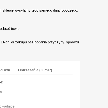
 sklepie wysyłamy tego samego dnia roboczego.
debrać towar
14 dni or zakupu bez podania przyczyny. sprawdź
oduktu
Ostrzeżeńia (GPSR)
e:
mm
odkładnice