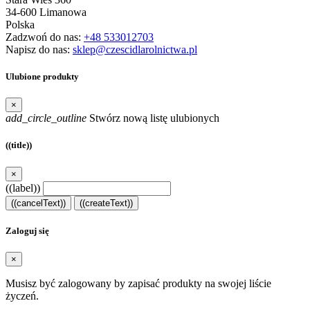
34-600 Limanowa
Polska
Zadzwoń do nas:
+48 533012703
Napisz do nas:
sklep@czescidlarolnictwa.pl
Ulubione produkty
×
add_circle_outline
Stwórz nową listę ulubionych
((title))
×
((label))
((cancelText))
((createText))
Zaloguj się
×
Musisz być zalogowany by zapisać produkty na swojej liście
życzeń.