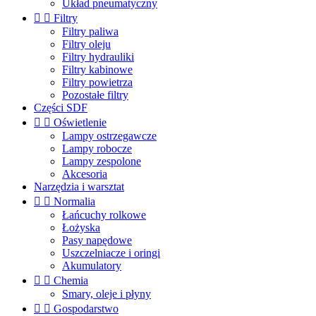
Układ pneumatyczny


Filtry
Filtry paliwa
Filtry oleju
Filtry hydrauliki
Filtry kabinowe
Filtry powietrza
Pozostałe filtry
Części SDF


Oświetlenie
Lampy ostrzegawcze
Lampy robocze
Lampy zespolone
Akcesoria
Narzędzia i warsztat


Normalia
Łańcuchy rolkowe
Łożyska
Pasy napędowe
Uszczelniacze i oringi
Akumulatory


Chemia
Smary, oleje i płyny


Gospodarstwo