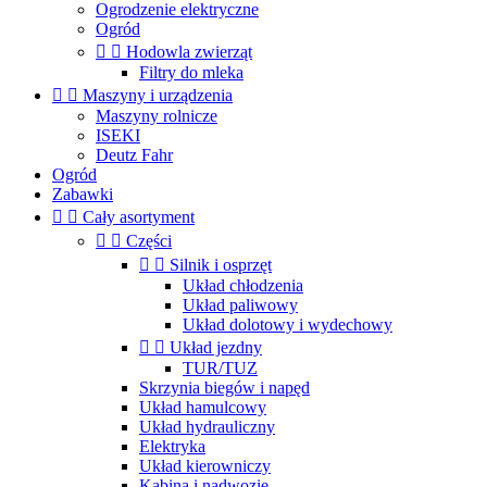
Ogrodzenie elektryczne
Ogród


Hodowla zwierząt
Filtry do mleka


Maszyny i urządzenia
Maszyny rolnicze
ISEKI
Deutz Fahr
Ogród
Zabawki


Cały asortyment


Części


Silnik i osprzęt
Układ chłodzenia
Układ paliwowy
Układ dolotowy i wydechowy


Układ jezdny
TUR/TUZ
Skrzynia biegów i napęd
Układ hamulcowy
Układ hydrauliczny
Elektryka
Układ kierowniczy
Kabina i nadwozie