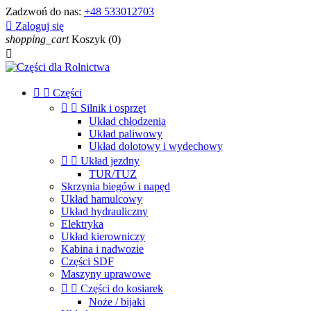
Zadzwoń do nas:
+48 533012703

Zaloguj się
shopping_cart
Koszyk
(0)



Części


Silnik i osprzęt
Układ chłodzenia
Układ paliwowy
Układ dolotowy i wydechowy


Układ jezdny
TUR/TUZ
Skrzynia biegów i napęd
Układ hamulcowy
Układ hydrauliczny
Elektryka
Układ kierowniczy
Kabina i nadwozie
Części SDF
Maszyny uprawowe


Części do kosiarek
Noże / bijaki