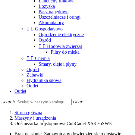
Łańcuchy rolkowe
Łożyska
Pasy napędowe
Uszczelniacze i oringi
Akumulatory


Gospodarstwo
Ogrodzenie elektryczne
Ogród


Hodowla zwierząt
Filtry do mleka


Chemia
Smary, oleje i płyny
Ogród
Zabawki
Hydraulika siłowa
Outlet
Outlet
search
clear
Strona główna
Maszyny i urządzenia
Odśnieżarka trójstopniowa CubCadet XS3 76SWE
Brak na stanie, Zadzwoń aby dowiedzieć się o dostawie