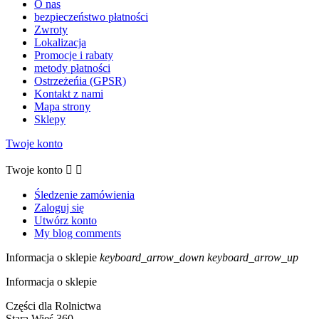
O nas
bezpieczeństwo płatności
Zwroty
Lokalizacja
Promocje i rabaty
metody płatności
Ostrzeżeńia (GPSR)
Kontakt z nami
Mapa strony
Sklepy
Twoje konto
Twoje konto


Śledzenie zamówienia
Zaloguj się
Utwórz konto
My blog comments
Informacja o sklepie
keyboard_arrow_down
keyboard_arrow_up
Informacja o sklepie
Części dla Rolnictwa
Stara Wieś 360