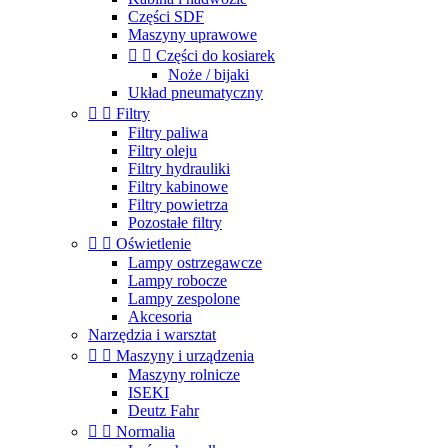
Części SDF
Maszyny uprawowe


Części do kosiarek
Noże / bijaki
Układ pneumatyczny


Filtry
Filtry paliwa
Filtry oleju
Filtry hydrauliki
Filtry kabinowe
Filtry powietrza
Pozostałe filtry


Oświetlenie
Lampy ostrzegawcze
Lampy robocze
Lampy zespolone
Akcesoria
Narzędzia i warsztat


Maszyny i urządzenia
Maszyny rolnicze
ISEKI
Deutz Fahr


Normalia