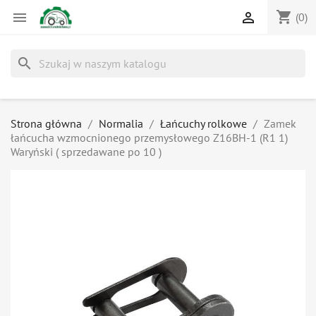
shopping_cart


(0)
search
Strona główna
Normalia
Łańcuchy rolkowe
Zamek
łańcucha wzmocnionego przemysłowego Z16BH-1 (R1 1)
Waryński ( sprzedawane po 10 )