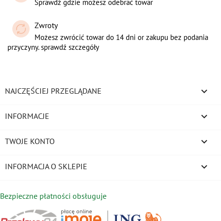
Sprawdź gdzie możesz odebrać towar
Zwroty
Możesz zwrócić towar do 14 dni or zakupu bez podania
przyczyny. sprawdź szczegóły

NAJCZĘŚCIEJ PRZEGLĄDANE

INFORMACJE

TWOJE KONTO
keyboard_arrow_down
INFORMACJA O SKLEPIE
Bezpieczne płatności obsługuje