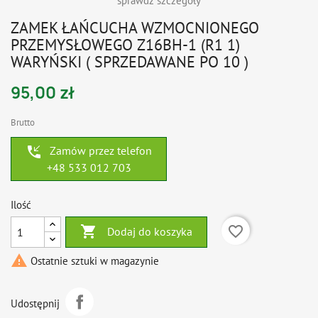
sprawdź szczegóły
ZAMEK ŁAŃCUCHA WZMOCNIONEGO
PRZEMYSŁOWEGO Z16BH-1 (R1 1)
WARYŃSKI ( SPRZEDAWANE PO 10 )
95,00 zł
Brutto
phone_callback
Zamów przez telefon
+48 533 012 703
Ilość

favorite_border
Dodaj do koszyka

Ostatnie sztuki w magazynie
Udostępnij