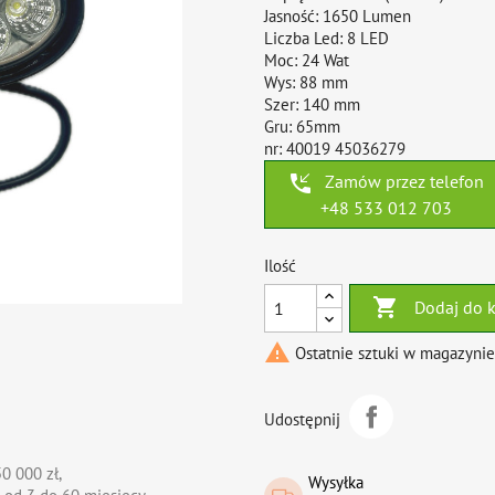
Jasność: 1650 Lumen
Liczba Led: 8 LED
Moc: 24 Wat
Wys: 88 mm
Szer: 140 mm
Gru: 65mm
nr: 40019 45036279
phone_callback
Zamów przez telefon
+48 533 012 703
Ilość

Dodaj do 

Ostatnie sztuki w magazynie
Udostępnij
0 000 zł,
Wysyłka