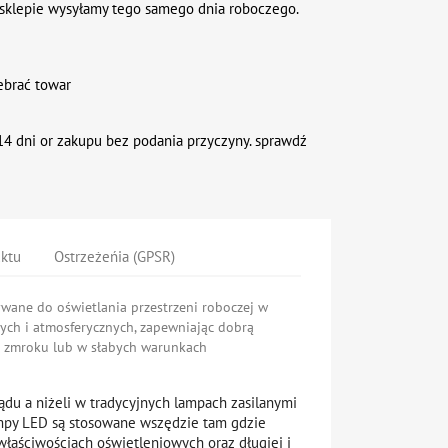
sklepie wysyłamy tego samego dnia roboczego.
ebrać towar
4 dni or zakupu bez podania przyczyny. sprawdź
uktu
Ostrzeżeńia (GPSR)
wane do oświetlania przestrzeni roboczej w
ch i atmosferycznych, zapewniając dobrą
o zmroku lub w słabych warunkach
du a niżeli w tradycyjnych lampach zasilanymi
mpy LED są stosowane wszędzie tam gdzie
łaściwościach oświetleniowych oraz długiej i