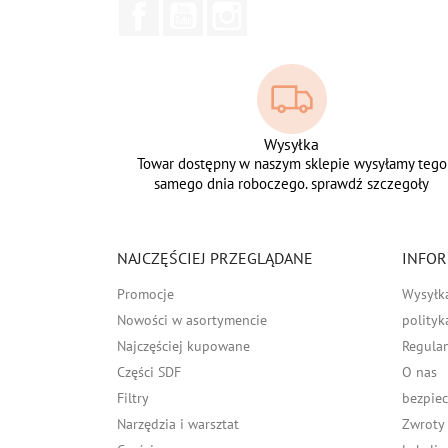
Facebook
YouTube
Instagram
Wysyłka
Towar dostępny w naszym sklepie wysyłamy tego
samego dnia roboczego. sprawdź szczegoły
NAJCZĘŚCIEJ PRZEGLĄDANE
INFOR
Promocje
Wysyłk
Nowości w asortymencie
polityk
Najczęściej kupowane
Regula
Części SDF
O nas
Filtry
bezpiec
Narzędzia i warsztat
Zwroty