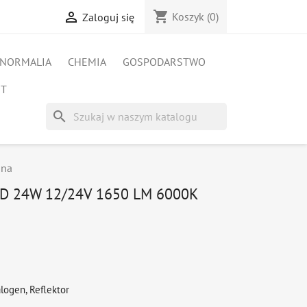
shopping_cart

Koszyk
(0)
Zaloguj się
NORMALIA
CHEMIA
GOSPODARSTWO
ET
search
ona
D 24W 12/24V 1650 LM 6000K
logen, Reflektor