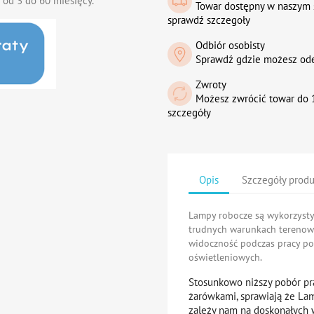
 od 3 do 60 miesięcy.
Towar dostępny w naszym 
sprawdź szczegoły
Odbiór osobisty
Sprawdź gdzie możesz od
Zwroty
Możesz zwrócić towar do 1
szczegóły
Opis
Szczegóły prod
Lampy robocze są wykorzysty
trudnych warunkach terenowy
widoczność podczas pracy p
oświetleniowych.
Stosunkowo niższy pobór prą
żarówkami, sprawiają że La
zależy nam na doskonałych w