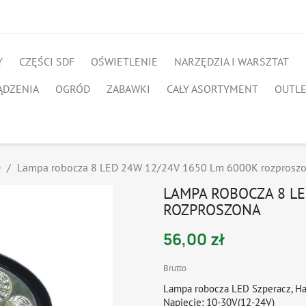
Y
CZĘŚCI SDF
OŚWIETLENIE
NARZĘDZIA I WARSZTAT
ĄDZENIA
OGRÓD
ZABAWKI
CAŁY ASORTYMENT
OUTL
e
Lampa robocza 8 LED 24W 12/24V 1650 Lm 6000K rozprosz
LAMPA ROBOCZA 8 LE
ROZPROSZONA
56,00 zł
Brutto
Lampa robocza LED Szperacz, Ha
Napięcie: 10-30V(12-24V)