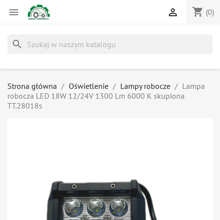
shopping_cart


(0)
search
Strona główna
Oświetlenie
Lampy robocze
Lampa
robocza LED 18W 12/24V 1300 Lm 6000 K skupiona
TT.28018s