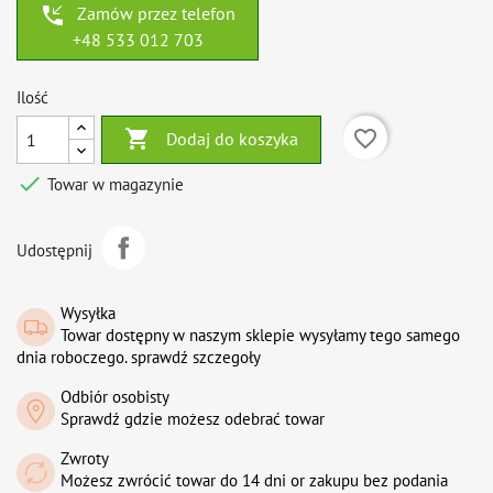
phone_callback
Zamów przez telefon
+48 533 012 703
Ilość

favorite_border
Dodaj do koszyka

Towar w magazynie
Udostępnij
Wysyłka
Towar dostępny w naszym sklepie wysyłamy tego samego
dnia roboczego. sprawdź szczegoły
Odbiór osobisty
Sprawdź gdzie możesz odebrać towar
Zwroty
Możesz zwrócić towar do 14 dni or zakupu bez podania