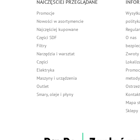
NAJCZĘŚCIEJ PRZEGLĄDANE
INFOR
Promocje
Wysyłk
Nowości w asortymencie
polityk
Najczęściej kupowane
Regula
Części SDF
O nas
Filtry
bezpiec
Narzędzia i warsztat
Zwroty
Części
Lokaliz
Elektryka
Promocj
Maszyny i urządzenia
metody 
Outlet
Ostrzeż
Smary, oleje i płyny
Kontakt
Mapa s
Sklepy