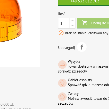
+48 533 012 703
Ilość

Dodaj do 

Brak na stanie, Zadzwoń aby
Udostępnij
Wysyłka
Towar dostępny w naszym 
sprawdź szczegoły
Odbiór osobisty
Sprawdź gdzie możesz od
Zwroty
Możesz zwrócić towar do 1
szczegóły
0 000 zł,