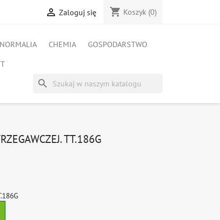
shopping_cart

Koszyk
(0)
Zaloguj się
NORMALIA
CHEMIA
GOSPODARSTWO
ET
search
RZEGAWCZEJ. TT.186G
T.186G