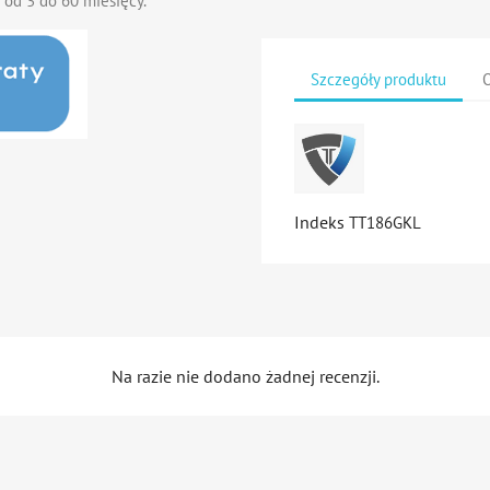
 od 3 do 60 miesięcy.
Szczegóły produktu
O
Indeks
TT186GKL
Na razie nie dodano żadnej recenzji.