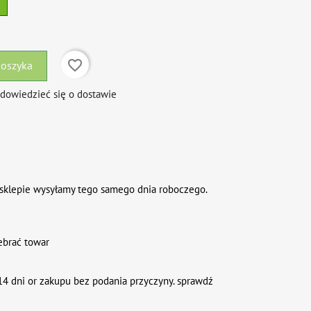
favorite_border
koszyka
 dowiedzieć się o dostawie
sklepie wysyłamy tego samego dnia roboczego.
ebrać towar
4 dni or zakupu bez podania przyczyny. sprawdź