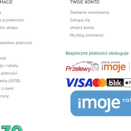
MACJE
TWOJE KONTO
a
Śledzenie zamówienia
a prywatności
Zaloguj się
min sklepu
Utwórz konto
My blog comments
zeństwo płatności
Bezpieczne płatności obsługuje
acja
e i rabaty
płatności
eńia (GPSR)
 z nami
trony