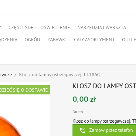
Y
CZĘŚCI SDF
OŚWIETLENIE
NARZĘDZIA I WARSZTAT
ĄDZENIA
OGRÓD
ZABAWKI
CAŁY ASORTYMENT
OUTL
gawcze
Klosz do lampy ostrzegawczej. TT.186G
KLOSZ DO LAMPY OST
DZIEĆ SIĘ O DOSTAWIE
0,00 zł
Brutto
Klosz do lampy ostrzegawczej. T
phone_callback
Zamów przez telefon