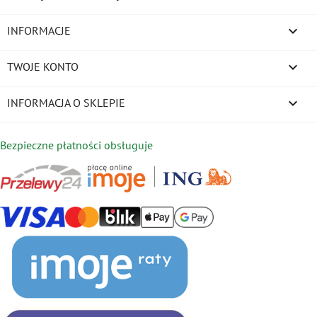

INFORMACJE

TWOJE KONTO
keyboard_arrow_down
INFORMACJA O SKLEPIE
Bezpieczne płatności obsługuje