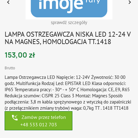


sprawdź szczegóły
LAMPA OSTRZEGAWCZA NISKA LED 12-24 V
NA MAGNES, HOMOLOGACJA TT.1418
153,00 zł
Brutto
Lampa Ostrzegawcza LED Napięcie: 12-24V Żywotność: 30 00
godz. Multifunkcja Rodzaj Led: EPISTAR LED Klasa odporności:
IP65 Temperatura pracy: - 30° - + 50° C Homologacja: CE, E9, R65
Redukcja szumów: CISPR 25 Class 3 Montaż: Magnes Sposób
podłączenia: 3,8 m kabla sprężynowego z wtyczką do zapalniczki
(z przełącznikiem zmiany trybów) waga: 0,7kg TT . 1418 TT1418
phone_callback
Zamów przez telefon
+48 533 012 703