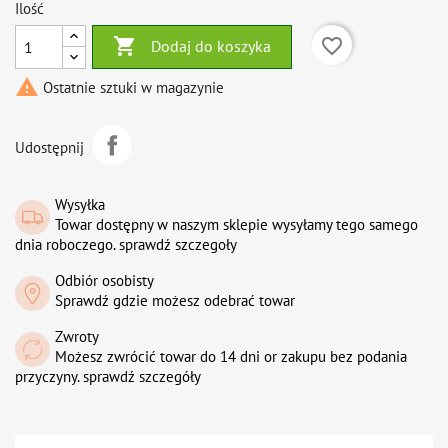
Ilość

favorite_border
Dodaj do koszyka

Ostatnie sztuki w magazynie
Udostępnij
Wysyłka
Towar dostępny w naszym sklepie wysyłamy tego samego
dnia roboczego. sprawdź szczegoły
Odbiór osobisty
Sprawdź gdzie możesz odebrać towar
Zwroty
Możesz zwrócić towar do 14 dni or zakupu bez podania
przyczyny. sprawdź szczegóły