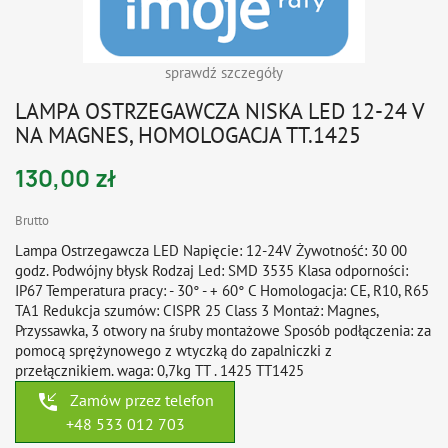
sprawdź szczegóły
LAMPA OSTRZEGAWCZA NISKA LED 12-24 V
NA MAGNES, HOMOLOGACJA TT.1425
130,00 zł
Brutto
Lampa Ostrzegawcza LED Napięcie: 12-24V Żywotność: 30 00
godz. Podwójny błysk Rodzaj Led: SMD 3535 Klasa odporności:
IP67 Temperatura pracy: - 30° - + 60° C Homologacja: CE, R10, R65
TA1 Redukcja szumów: CISPR 25 Class 3 Montaż: Magnes,
Przyssawka, 3 otwory na śruby montażowe Sposób podłączenia: za
pomocą sprężynowego z wtyczką do zapalniczki z
przełącznikiem. waga: 0,7kg TT . 1425 TT1425
phone_callback
Zamów przez telefon
+48 533 012 703