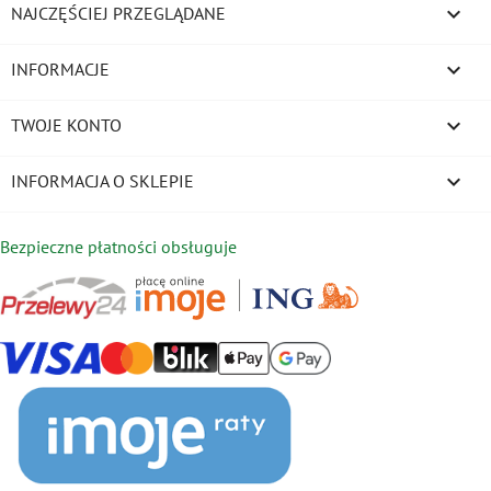

NAJCZĘŚCIEJ PRZEGLĄDANE

INFORMACJE

TWOJE KONTO
keyboard_arrow_down
INFORMACJA O SKLEPIE
Bezpieczne płatności obsługuje