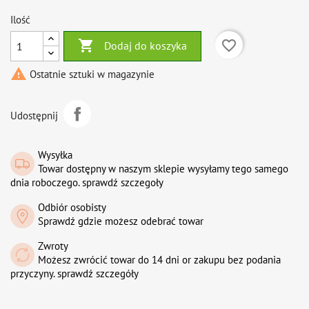
Ilość

favorite_border
Dodaj do koszyka

Ostatnie sztuki w magazynie
Udostępnij
Wysyłka
Towar dostępny w naszym sklepie wysyłamy tego samego
dnia roboczego. sprawdź szczegoły
Odbiór osobisty
Sprawdź gdzie możesz odebrać towar
Zwroty
Możesz zwrócić towar do 14 dni or zakupu bez podania
przyczyny. sprawdź szczegóły