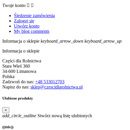
Twoje konto


Śledzenie zamówienia
Zaloguj się
Utwórz konto
My blog comments
Informacja o sklepie
keyboard_arrow_down
keyboard_arrow_up
Informacja o sklepie
Części dla Rolnictwa
Stara Wieś 360
34-600 Limanowa
Polska
Zadzwoń do nas:
+48 533012703
Napisz do nas:
sklep@czescidlarolnictwa.pl
Ulubione produkty
×
add_circle_outline
Stwórz nową listę ulubionych
((title))