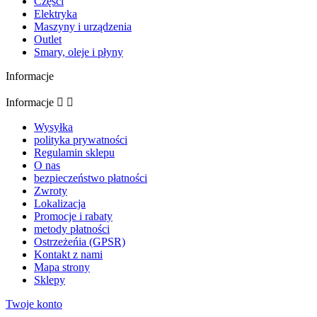
Części
Elektryka
Maszyny i urządzenia
Outlet
Smary, oleje i płyny
Informacje
Informacje


Wysyłka
polityka prywatności
Regulamin sklepu
O nas
bezpieczeństwo płatności
Zwroty
Lokalizacja
Promocje i rabaty
metody płatności
Ostrzeżeńia (GPSR)
Kontakt z nami
Mapa strony
Sklepy
Twoje konto