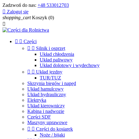
Zadzwoń do nas:
+48 533012703

Zaloguj się
shopping_cart
Koszyk
(0)



Części


Silnik i osprzęt
Układ chłodzenia
Układ paliwowy
Układ dolotowy i wydechowy


Układ jezdny
TUR/TUZ
Skrzynia biegów i napęd
Układ hamulcowy
Układ hydrauliczny
Elektryka
Układ kierowniczy
Kabina i nadwozie
Części SDF
Maszyny uprawowe


Części do kosiarek
Noże / bijaki