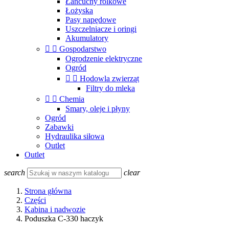
Łańcuchy rolkowe
Łożyska
Pasy napędowe
Uszczelniacze i oringi
Akumulatory


Gospodarstwo
Ogrodzenie elektryczne
Ogród


Hodowla zwierząt
Filtry do mleka


Chemia
Smary, oleje i płyny
Ogród
Zabawki
Hydraulika siłowa
Outlet
Outlet
search
clear
Strona główna
Części
Kabina i nadwozie
Poduszka C-330 haczyk