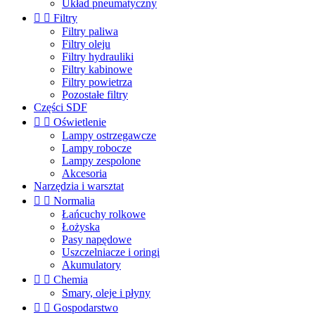
Układ pneumatyczny


Filtry
Filtry paliwa
Filtry oleju
Filtry hydrauliki
Filtry kabinowe
Filtry powietrza
Pozostałe filtry
Części SDF


Oświetlenie
Lampy ostrzegawcze
Lampy robocze
Lampy zespolone
Akcesoria
Narzędzia i warsztat


Normalia
Łańcuchy rolkowe
Łożyska
Pasy napędowe
Uszczelniacze i oringi
Akumulatory


Chemia
Smary, oleje i płyny


Gospodarstwo