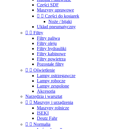
Części SDF
Maszyny uprawowe


Części do kosiarek
Noże / bijaki
Układ pneumatyczny


Filtry
Filtry paliwa
Filtry oleju
Filtry hydrauliki
Filtry kabinowe
Filtry powietrza
Pozostałe filtry


Oświetlenie
Lampy ostrzegawcze
Lampy robocze
Lampy zespolone
Akcesoria
Narzędzia i warsztat


Maszyny i urządzenia
Maszyny rolnicze
ISEKI
Deutz Fahr


Normalia