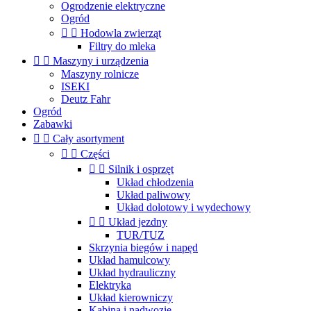
Ogrodzenie elektryczne
Ogród


Hodowla zwierząt
Filtry do mleka


Maszyny i urządzenia
Maszyny rolnicze
ISEKI
Deutz Fahr
Ogród
Zabawki


Cały asortyment


Części


Silnik i osprzęt
Układ chłodzenia
Układ paliwowy
Układ dolotowy i wydechowy


Układ jezdny
TUR/TUZ
Skrzynia biegów i napęd
Układ hamulcowy
Układ hydrauliczny
Elektryka
Układ kierowniczy
Kabina i nadwozie