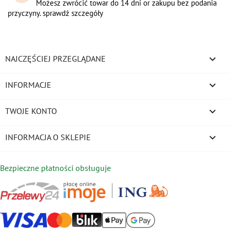
Możesz zwrócić towar do 14 dni or zakupu bez podania
przyczyny. sprawdź szczegóły

NAJCZĘŚCIEJ PRZEGLĄDANE

INFORMACJE

TWOJE KONTO
keyboard_arrow_down
INFORMACJA O SKLEPIE
Bezpieczne płatności obsługuje