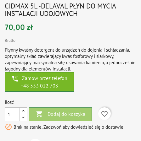
CIDMAX 5L -DELAVAL PŁYN DO MYCIA
INSTALACJI UDOJOWYCH
70,00 zł
Brutto
Płynny kwaśny detergent do urządzeń do dojenia i schładzania,
optymalny skład zawierający kwas fosforowy i siarkowy,
zapewniający maksymalną siłę usuwania kamienia, a jednocześnie
łagodny dla elementów instalacji.
phone_callback
Zamów przez telefon
+48 533 012 703
Ilość

favorite_border
Dodaj do koszyka

Brak na stanie, Zadzwoń aby dowiedzieć się o dostawie