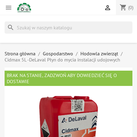
shopping_cart


(0)
search
Strona główna
Gospodarstwo
Hodowla zwierząt
Cidmax 5L -DeLaval Płyn do mycia instalacji udojowych
BRAK NA STANIE, ZADZWOŃ ABY DOWIEDZIEĆ SIĘ O
DOSTAWIE