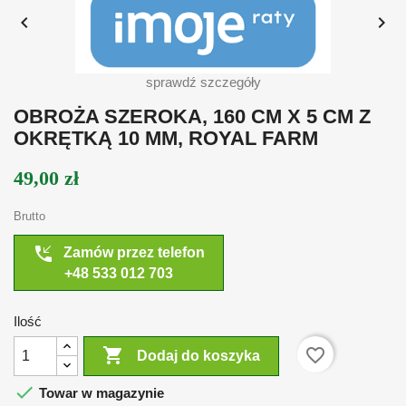


sprawdź szczegóły
OBROŻA SZEROKA, 160 CM X 5 CM Z
OKRĘTKĄ 10 MM, ROYAL FARM
49,00 zł
Brutto
phone_callback
Zamów przez telefon
+48 533 012 703
Ilość

favorite_border
Dodaj do koszyka

Towar w magazynie