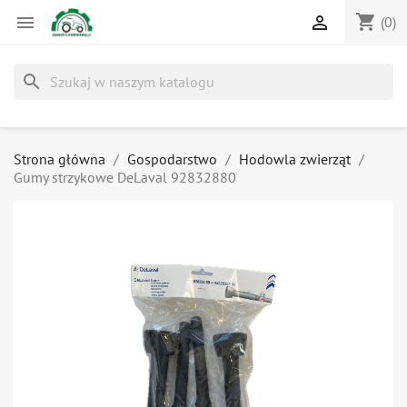
shopping_cart


(0)
search
Strona główna
Gospodarstwo
Hodowla zwierząt
Gumy strzykowe DeLaval 92832880