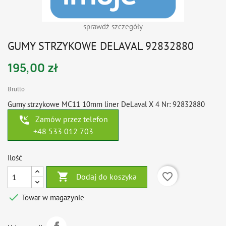
sprawdź szczegóły
GUMY STRZYKOWE DELAVAL 92832880
195,00 zł
Brutto
Gumy strzykowe MC11 10mm liner DeLaval X 4 Nr: 92832880
phone_callback
Zamów przez telefon
+48 533 012 703
Ilość

favorite_border
Dodaj do koszyka

Towar w magazynie