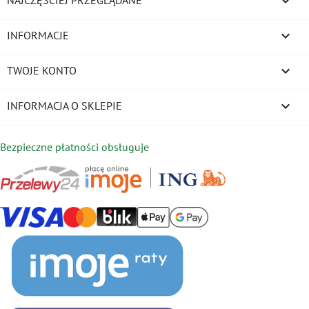


INFORMACJE

TWOJE KONTO
keyboard_arrow_down
INFORMACJA O SKLEPIE
Bezpieczne płatności obsługuje