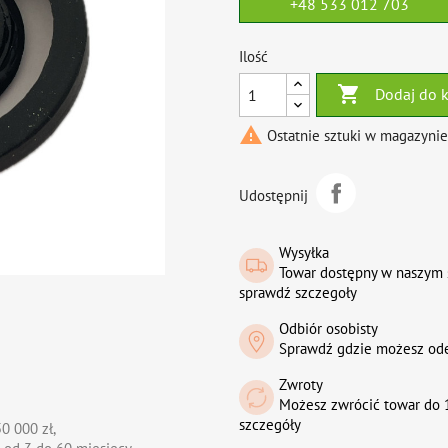
+48 533 012 703
Ilość

Dodaj do 

Ostatnie sztuki w magazynie
Udostępnij
Wysyłka
Towar dostępny w naszym 
sprawdź szczegoły
Odbiór osobisty
Sprawdź gdzie możesz od
Zwroty
Możesz zwrócić towar do 1
szczegóły
0 000 zł,