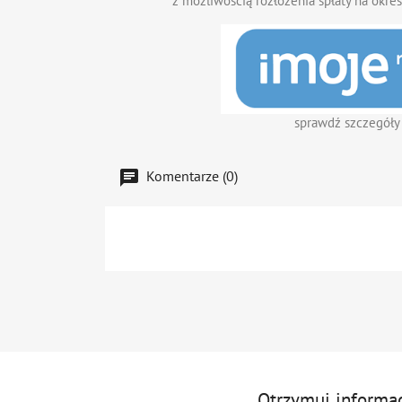
z możliwością rozłożenia spłaty na okres
sprawdź szczegóły
Komentarze (0)
Otrzymuj informa