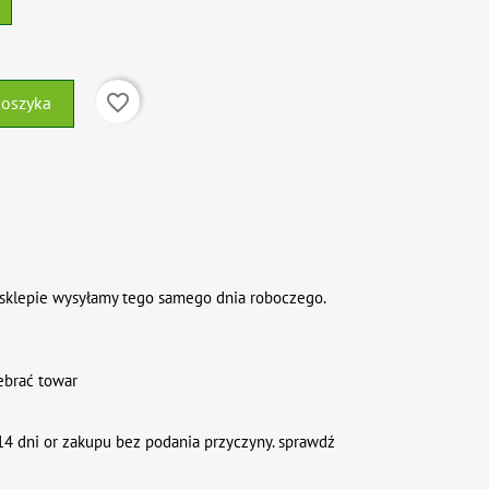
favorite_border
koszyka
sklepie wysyłamy tego samego dnia roboczego.
ebrać towar
4 dni or zakupu bez podania przyczyny. sprawdź