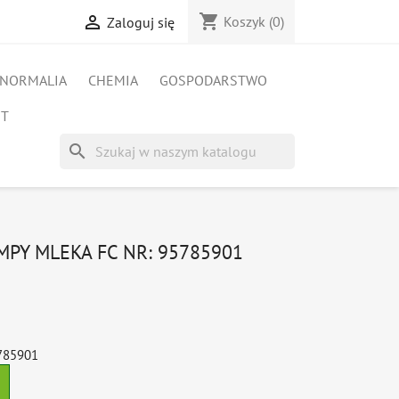
shopping_cart

Koszyk
(0)
Zaloguj się
NORMALIA
CHEMIA
GOSPODARSTWO
ET
search
PY MLEKA FC NR: 95785901
5785901