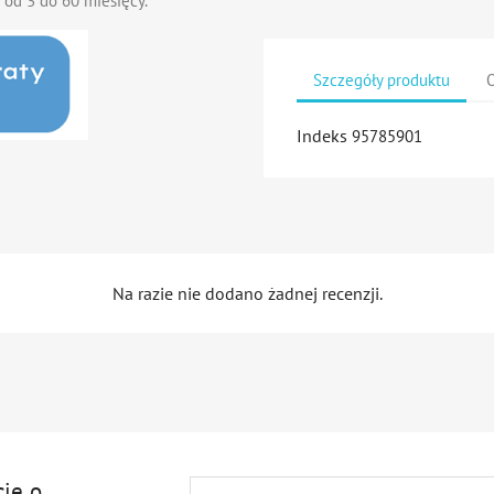
 od 3 do 60 miesięcy.
Szczegóły produktu
O
Indeks
95785901
Na razie nie dodano żadnej recenzji.
cję o