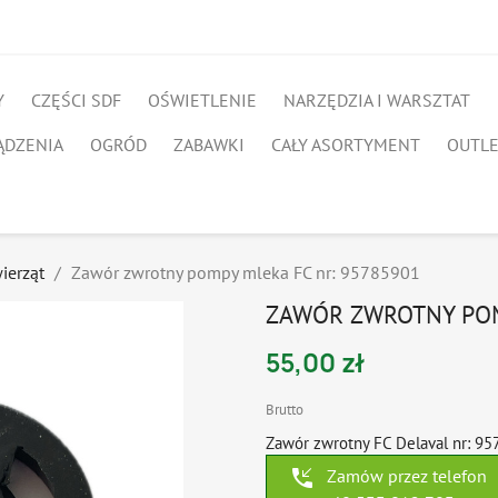
Y
CZĘŚCI SDF
OŚWIETLENIE
NARZĘDZIA I WARSZTAT
ĄDZENIA
OGRÓD
ZABAWKI
CAŁY ASORTYMENT
OUTL
ierząt
Zawór zwrotny pompy mleka FC nr: 95785901
ZAWÓR ZWROTNY POM
55,00 zł
Brutto
Zawór zwrotny FC Delaval nr: 9
phone_callback
Zamów przez telefon