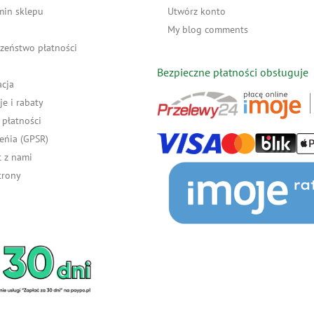
min sklepu
Utwórz konto
My blog comments
zeństwo płatności
Bezpieczne płatności obsługuje
acja
e i rabaty
płatności
eńia (GPSR)
 z nami
trony