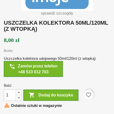
sprawdź szczegóły
USZCZELKA KOLEKTORA 50ML/120ML
(Z WTOPKĄ)
8,00 zł
Brutto
Uszczelka kolektora udojowego 50ml/120ml (z wtopką)
phone_callback
Zamów przez telefon
+48 533 012 703
Ilość

favorite_border
Dodaj do koszyka

Ostatnie sztuki w magazynie