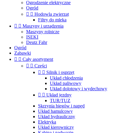
Ogrodzenie elektryczne
Ogród


Hodowla zwierząt
Filtry do mleka


Maszyny i urządzenia
Maszyny rolnicze
ISEKI
Deutz Fahr
Ogród
Zabawki


Cały asortyment


Części


Silnik i osprzęt
Układ chłodzenia
Układ paliwowy
Układ dolotowy i wydechowy


Układ jezdny
TUR/TUZ
Skrzynia biegów i napęd
Układ hamulcowy
Układ hydrauliczny
Elektryka
Układ kierowniczy
Kabina i nadwozie