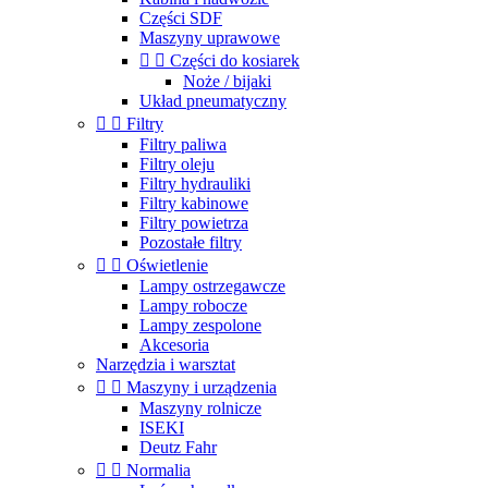
Części SDF
Maszyny uprawowe


Części do kosiarek
Noże / bijaki
Układ pneumatyczny


Filtry
Filtry paliwa
Filtry oleju
Filtry hydrauliki
Filtry kabinowe
Filtry powietrza
Pozostałe filtry


Oświetlenie
Lampy ostrzegawcze
Lampy robocze
Lampy zespolone
Akcesoria
Narzędzia i warsztat


Maszyny i urządzenia
Maszyny rolnicze
ISEKI
Deutz Fahr


Normalia