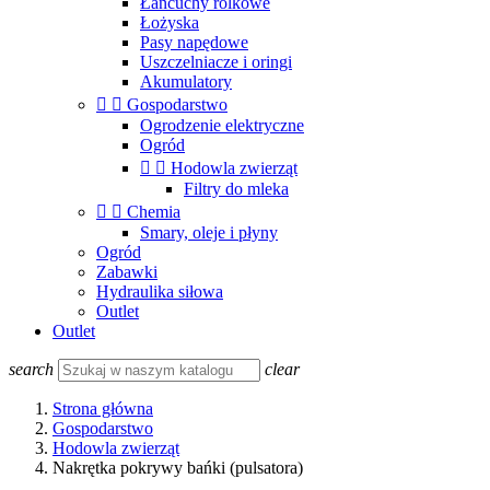
Łańcuchy rolkowe
Łożyska
Pasy napędowe
Uszczelniacze i oringi
Akumulatory


Gospodarstwo
Ogrodzenie elektryczne
Ogród


Hodowla zwierząt
Filtry do mleka


Chemia
Smary, oleje i płyny
Ogród
Zabawki
Hydraulika siłowa
Outlet
Outlet
search
clear
Strona główna
Gospodarstwo
Hodowla zwierząt
Nakrętka pokrywy bańki (pulsatora)