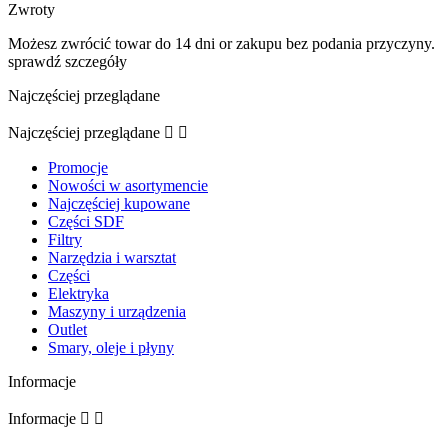
Zwroty
Możesz zwrócić towar do 14 dni or zakupu bez podania przyczyny.
sprawdź szczegóły
Najczęściej przeglądane
Najczęściej przeglądane


Promocje
Nowości w asortymencie
Najczęściej kupowane
Części SDF
Filtry
Narzędzia i warsztat
Części
Elektryka
Maszyny i urządzenia
Outlet
Smary, oleje i płyny
Informacje
Informacje

