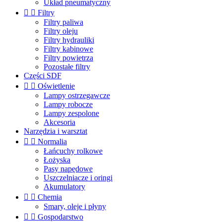
Układ pneumatyczny


Filtry
Filtry paliwa
Filtry oleju
Filtry hydrauliki
Filtry kabinowe
Filtry powietrza
Pozostałe filtry
Części SDF


Oświetlenie
Lampy ostrzegawcze
Lampy robocze
Lampy zespolone
Akcesoria
Narzędzia i warsztat


Normalia
Łańcuchy rolkowe
Łożyska
Pasy napędowe
Uszczelniacze i oringi
Akumulatory


Chemia
Smary, oleje i płyny


Gospodarstwo