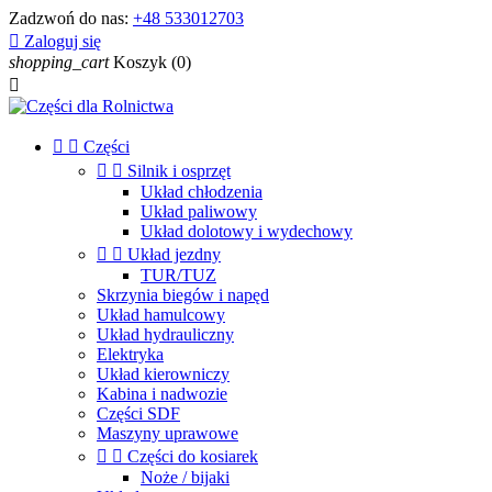
Zadzwoń do nas:
+48 533012703

Zaloguj się
shopping_cart
Koszyk
(0)



Części


Silnik i osprzęt
Układ chłodzenia
Układ paliwowy
Układ dolotowy i wydechowy


Układ jezdny
TUR/TUZ
Skrzynia biegów i napęd
Układ hamulcowy
Układ hydrauliczny
Elektryka
Układ kierowniczy
Kabina i nadwozie
Części SDF
Maszyny uprawowe


Części do kosiarek
Noże / bijaki