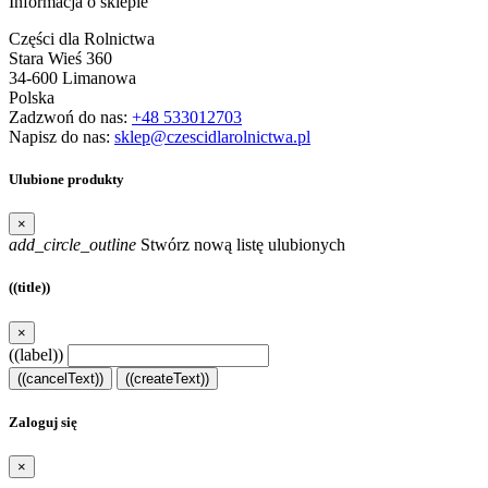
Informacja o sklepie
Części dla Rolnictwa
Stara Wieś 360
34-600 Limanowa
Polska
Zadzwoń do nas:
+48 533012703
Napisz do nas:
sklep@czescidlarolnictwa.pl
Ulubione produkty
×
add_circle_outline
Stwórz nową listę ulubionych
((title))
×
((label))
((cancelText))
((createText))
Zaloguj się
×