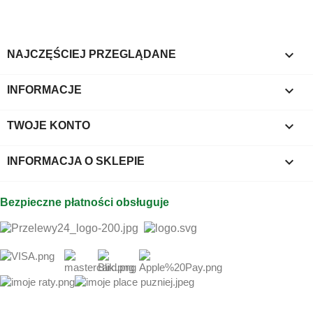

NAJCZĘŚCIEJ PRZEGLĄDANE

INFORMACJE

TWOJE KONTO
keyboard_arrow_down
INFORMACJA O SKLEPIE
Bezpieczne płatności obsługuje