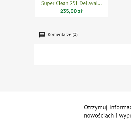

Szybki podgląd
Super Clean 25L DeLaval...
235,00 zł
Komentarze (0)
Otrzymuj informa
nowościach i wyp