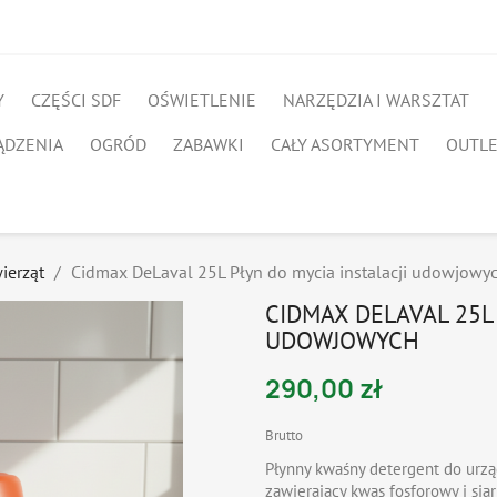
Y
CZĘŚCI SDF
OŚWIETLENIE
NARZĘDZIA I WARSZTAT
ĄDZENIA
OGRÓD
ZABAWKI
CAŁY ASORTYMENT
OUTL
ierząt
Cidmax DeLaval 25L Płyn do mycia instalacji udowjowy
CIDMAX DELAVAL 25L 
UDOWJOWYCH
290,00 zł
Brutto
Płynny kwaśny detergent do urząd
zawierający kwas fosforowy i si