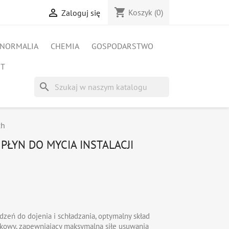
shopping_cart

Koszyk
(0)
Zaloguj się
NORMALIA
CHEMIA
GOSPODARSTWO
ET
search
ch
PŁYN DO MYCIA INSTALACJI
zeń do dojenia i schładzania, optymalny skład
arkowy, zapewniający maksymalną siłę usuwania