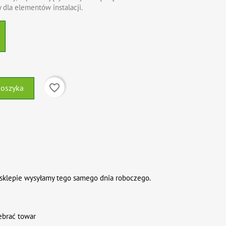
 dla elementów instalacji.
favorite_border
koszyka
sklepie wysyłamy tego samego dnia roboczego.
ebrać towar