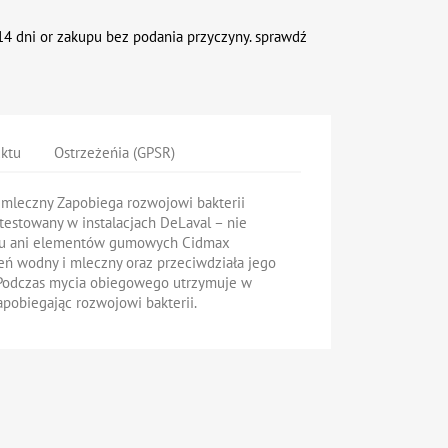
4 dni or zakupu bez podania przyczyny. sprawdź
uktu
Ostrzeżeńia (GPSR)
mleczny Zapobiega rozwojowi bakterii
etestowany w instalacjach DeLaval – nie
tu ani elementów gumowych Cidmax
eń wodny i mleczny oraz przeciwdziała jego
Podczas mycia obiegowego utrzymuje w
zapobiegając rozwojowi bakterii.