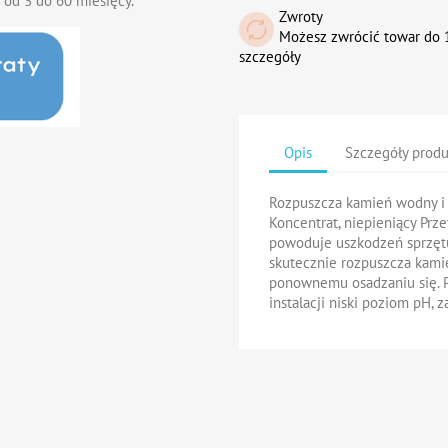
 od 3 do 60 miesięcy.
Zwroty
Możesz zwrócić towar do 1
szczegóły
Opis
Szczegóły prod
Rozpuszcza kamień wodny i 
Koncentrat, niepieniący Prz
powoduje uszkodzeń sprzę
skutecznie rozpuszcza kami
ponownemu osadzaniu się. 
instalacji niski poziom pH, 