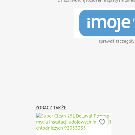
z możliwością rozłożenia spłaty na okres
sprawdź szczegóły
ZOBACZ TAKŻE
favorite_border