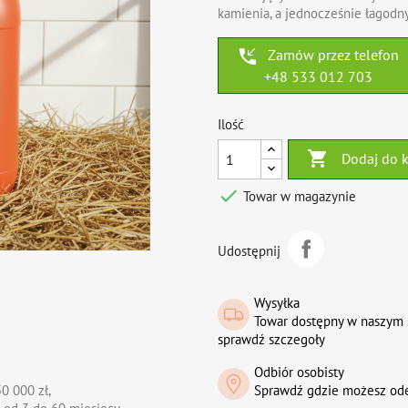
kamienia, a jednocześnie łagodny
phone_callback
Zamów przez telefon
+48 533 012 703
Ilość

Dodaj do 

Towar w magazynie
Udostępnij
Wysyłka
Towar dostępny w naszym 
sprawdź szczegoły
Odbiór osobisty
0 000 zł,
Sprawdź gdzie możesz od