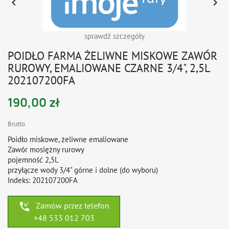


sprawdź szczegóły
POIDŁO FARMA ŻELIWNE MISKOWE ZAWÓR
RUROWY, EMALIOWANE CZARNE 3/4", 2,5L
202107200FA
190,00 zł
Brutto
Poidło miskowe, żeliwne emaliowane
Zawór mosiężny rurowy
pojemność 2,5L
przyłącze wody 3/4" górne i dolne (do wyboru)
Indeks: 202107200FA
phone_callback
Zamów przez telefon
+48 533 012 703