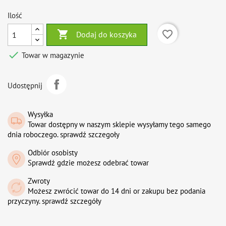
Ilość

favorite_border
Dodaj do koszyka

Towar w magazynie
Udostępnij
Wysyłka
Towar dostępny w naszym sklepie wysyłamy tego samego
dnia roboczego. sprawdź szczegoły
Odbiór osobisty
Sprawdź gdzie możesz odebrać towar
Zwroty
Możesz zwrócić towar do 14 dni or zakupu bez podania
przyczyny. sprawdź szczegóły