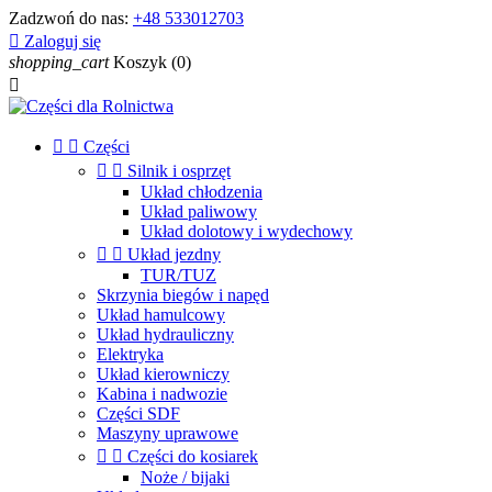
Zadzwoń do nas:
+48 533012703

Zaloguj się
shopping_cart
Koszyk
(0)



Części


Silnik i osprzęt
Układ chłodzenia
Układ paliwowy
Układ dolotowy i wydechowy


Układ jezdny
TUR/TUZ
Skrzynia biegów i napęd
Układ hamulcowy
Układ hydrauliczny
Elektryka
Układ kierowniczy
Kabina i nadwozie
Części SDF
Maszyny uprawowe


Części do kosiarek
Noże / bijaki