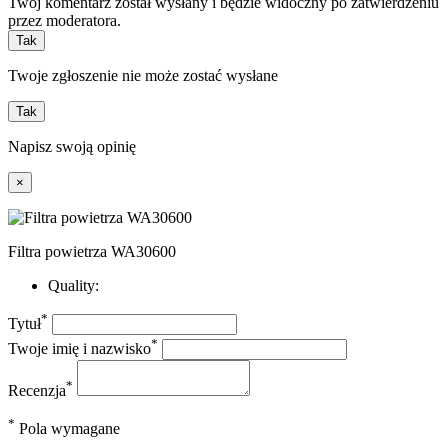
Twój komentarz został wysłany i będzie widoczny po zatwierdzeniu
przez moderatora.
Tak
Twoje zgłoszenie nie może zostać wysłane
Tak
Napisz swoją opinię
×
Filtra powietrza WA30600
Quality:
*
Tytuł
*
Twoje imię i nazwisko
*
Recenzja
*
Pola wymagane