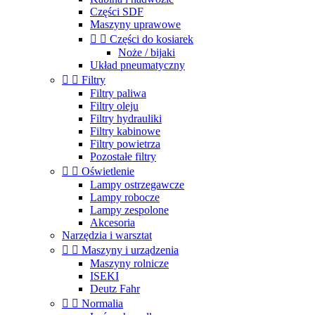
Części SDF
Maszyny uprawowe


Części do kosiarek
Noże / bijaki
Układ pneumatyczny


Filtry
Filtry paliwa
Filtry oleju
Filtry hydrauliki
Filtry kabinowe
Filtry powietrza
Pozostałe filtry


Oświetlenie
Lampy ostrzegawcze
Lampy robocze
Lampy zespolone
Akcesoria
Narzędzia i warsztat


Maszyny i urządzenia
Maszyny rolnicze
ISEKI
Deutz Fahr


Normalia