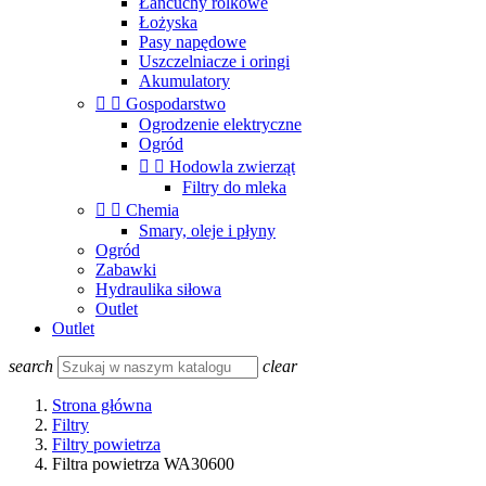
Łańcuchy rolkowe
Łożyska
Pasy napędowe
Uszczelniacze i oringi
Akumulatory


Gospodarstwo
Ogrodzenie elektryczne
Ogród


Hodowla zwierząt
Filtry do mleka


Chemia
Smary, oleje i płyny
Ogród
Zabawki
Hydraulika siłowa
Outlet
Outlet
search
clear
Strona główna
Filtry
Filtry powietrza
Filtra powietrza WA30600