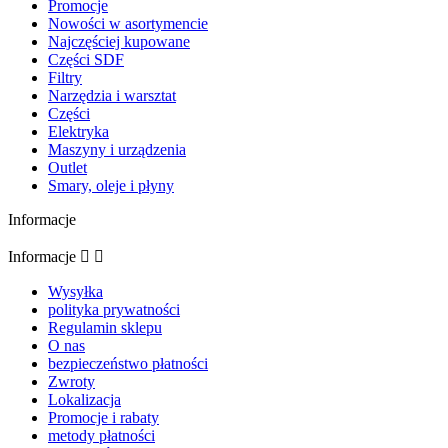
Promocje
Nowości w asortymencie
Najczęściej kupowane
Części SDF
Filtry
Narzędzia i warsztat
Części
Elektryka
Maszyny i urządzenia
Outlet
Smary, oleje i płyny
Informacje
Informacje


Wysyłka
polityka prywatności
Regulamin sklepu
O nas
bezpieczeństwo płatności
Zwroty
Lokalizacja
Promocje i rabaty
metody płatności