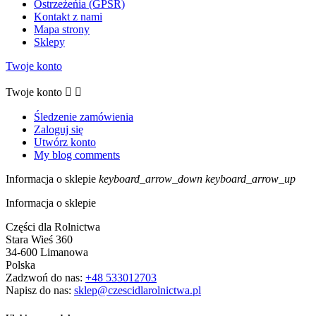
Ostrzeżeńia (GPSR)
Kontakt z nami
Mapa strony
Sklepy
Twoje konto
Twoje konto


Śledzenie zamówienia
Zaloguj się
Utwórz konto
My blog comments
Informacja o sklepie
keyboard_arrow_down
keyboard_arrow_up
Informacja o sklepie
Części dla Rolnictwa
Stara Wieś 360
34-600 Limanowa
Polska
Zadzwoń do nas:
+48 533012703
Napisz do nas:
sklep@czescidlarolnictwa.pl