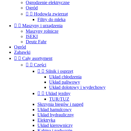
Ogrodzenie elektryczne
Ogród


Hodowla zwierząt
Filtry do mleka


Maszyny i urządzenia
Maszyny rolnicze
ISEKI
Deutz Fahr
Ogród
Zabawki


Cały asortyment


Części


Silnik i osprzęt
Układ chłodzenia
Układ paliwowy
Układ dolotowy i wydechowy


Układ jezdny
TUR/TUZ
Skrzynia biegów i napęd
Układ hamulcowy
Układ hydrauliczny
Elektryka
Układ kierowniczy
Kabina i nadwozie