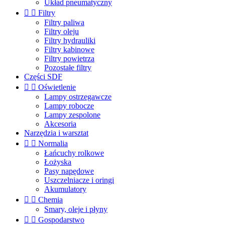
Układ pneumatyczny


Filtry
Filtry paliwa
Filtry oleju
Filtry hydrauliki
Filtry kabinowe
Filtry powietrza
Pozostałe filtry
Części SDF


Oświetlenie
Lampy ostrzegawcze
Lampy robocze
Lampy zespolone
Akcesoria
Narzędzia i warsztat


Normalia
Łańcuchy rolkowe
Łożyska
Pasy napędowe
Uszczelniacze i oringi
Akumulatory


Chemia
Smary, oleje i płyny


Gospodarstwo