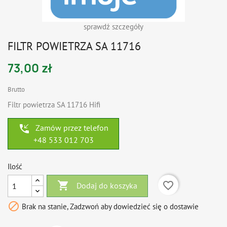
sprawdź szczegóły
FILTR POWIETRZA SA 11716
73,00 zł
Brutto
Filtr powietrza SA 11716 Hifi
phone_callback
Zamów przez telefon
+48 533 012 703
Ilość

favorite_border
Dodaj do koszyka

Brak na stanie, Zadzwoń aby dowiedzieć się o dostawie