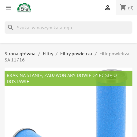
shopping_cart


(0)
search
Strona główna
Filtry
Filtry powietrza
Filtr powietrza
SA 11716
BRAK NA STANIE, ZADZWOŃ ABY DOWIEDZIEĆ SIĘ O
DOSTAWIE