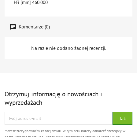
H3 [mm]
460.000
Komentarze (0)
Na razie nie dodano żadnej recenzji.
Otrzymuj informację o nowościach i
wyprzedażach
Możesz zrezygnować w każdej chwili. W tym celu należy odnaleźć szczegóły w
naszej informacji prawnej. Każdy nowy subskrybent otrzymuje rabat 5% na