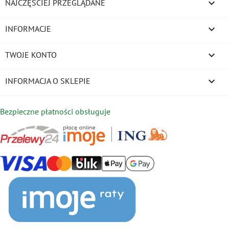

NAJCZĘŚCIEJ PRZEGLĄDANE

INFORMACJE

TWOJE KONTO
keyboard_arrow_down
INFORMACJA O SKLEPIE
Bezpieczne płatności obsługuje