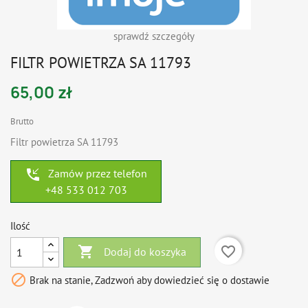
sprawdź szczegóły
FILTR POWIETRZA SA 11793
65,00 zł
Brutto
Filtr powietrza SA 11793
phone_callback
Zamów przez telefon
+48 533 012 703
Ilość

favorite_border
Dodaj do koszyka

Brak na stanie, Zadzwoń aby dowiedzieć się o dostawie