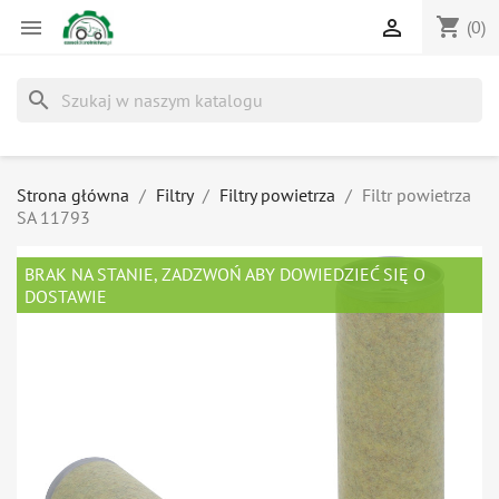
shopping_cart


(0)
search
Strona główna
Filtry
Filtry powietrza
Filtr powietrza
SA 11793
BRAK NA STANIE, ZADZWOŃ ABY DOWIEDZIEĆ SIĘ O
DOSTAWIE