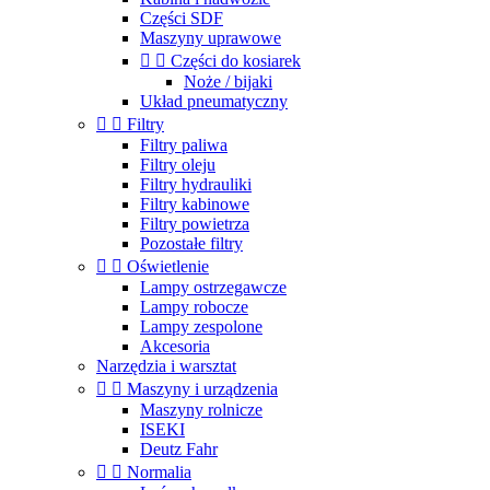
Części SDF
Maszyny uprawowe


Części do kosiarek
Noże / bijaki
Układ pneumatyczny


Filtry
Filtry paliwa
Filtry oleju
Filtry hydrauliki
Filtry kabinowe
Filtry powietrza
Pozostałe filtry


Oświetlenie
Lampy ostrzegawcze
Lampy robocze
Lampy zespolone
Akcesoria
Narzędzia i warsztat


Maszyny i urządzenia
Maszyny rolnicze
ISEKI
Deutz Fahr


Normalia