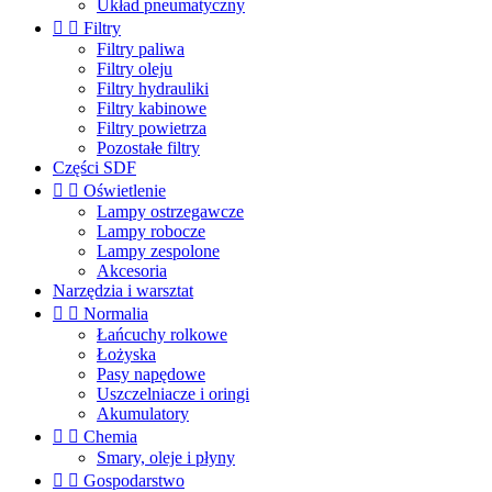
Układ pneumatyczny


Filtry
Filtry paliwa
Filtry oleju
Filtry hydrauliki
Filtry kabinowe
Filtry powietrza
Pozostałe filtry
Części SDF


Oświetlenie
Lampy ostrzegawcze
Lampy robocze
Lampy zespolone
Akcesoria
Narzędzia i warsztat


Normalia
Łańcuchy rolkowe
Łożyska
Pasy napędowe
Uszczelniacze i oringi
Akumulatory


Chemia
Smary, oleje i płyny


Gospodarstwo