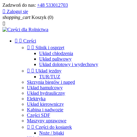
Zadzwoń do nas:
+48 533012703

Zaloguj się
shopping_cart
Koszyk
(0)



Części


Silnik i osprzęt
Układ chłodzenia
Układ paliwowy
Układ dolotowy i wydechowy


Układ jezdny
TUR/TUZ
Skrzynia biegów i napęd
Układ hamulcowy
Układ hydrauliczny
Elektryka
Układ kierowniczy
Kabina i nadwozie
Części SDF
Maszyny uprawowe


Części do kosiarek
Noże / bijaki