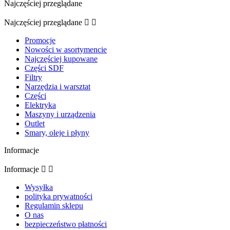
Najczęściej przeglądane
Najczęściej przeglądane


Promocje
Nowości w asortymencie
Najczęściej kupowane
Części SDF
Filtry
Narzędzia i warsztat
Części
Elektryka
Maszyny i urządzenia
Outlet
Smary, oleje i płyny
Informacje
Informacje


Wysyłka
polityka prywatności
Regulamin sklepu
O nas
bezpieczeństwo płatności