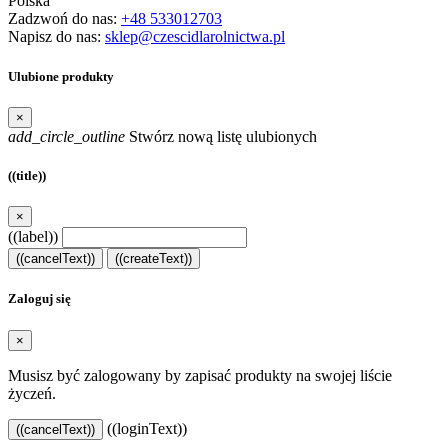
Polska
Zadzwoń do nas:
+48 533012703
Napisz do nas:
sklep@czescidlarolnictwa.pl
Ulubione produkty
×
add_circle_outline
Stwórz nową listę ulubionych
((title))
×
((label))
((cancelText))
((createText))
Zaloguj się
×
Musisz być zalogowany by zapisać produkty na swojej liście
życzeń.
((loginText))
((cancelText))