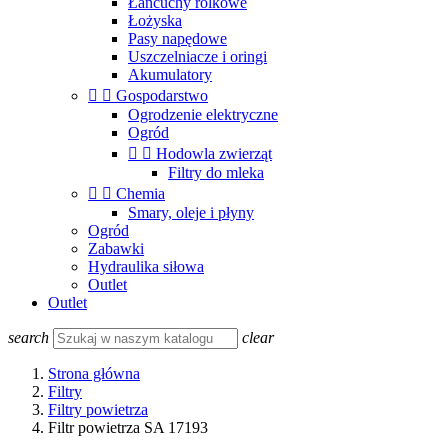
Łańcuchy rolkowe
Łożyska
Pasy napędowe
Uszczelniacze i oringi
Akumulatory


Gospodarstwo
Ogrodzenie elektryczne
Ogród


Hodowla zwierząt
Filtry do mleka


Chemia
Smary, oleje i płyny
Ogród
Zabawki
Hydraulika siłowa
Outlet
Outlet
search
clear
Strona główna
Filtry
Filtry powietrza
Filtr powietrza SA 17193