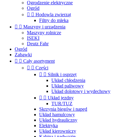
Ogrodzenie elektryczne
Ogród


Hodowla zwierząt
Filtry do mleka


Maszyny i urządzenia
Maszyny rolnicze
ISEKI
Deutz Fahr
Ogród
Zabawki


Cały asortyment


Części


Silnik i osprzęt
Układ chłodzenia
Układ paliwowy
Układ dolotowy i wydechowy


Układ jezdny
TUR/TUZ
Skrzynia biegów i napęd
Układ hamulcowy
Układ hydrauliczny
Elektryka
Układ kierowniczy
Kabina i nadwozie