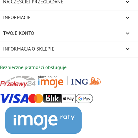

NAJCZĘŚCIEJ PRZEGLĄDANE

INFORMACJE

TWOJE KONTO
keyboard_arrow_down
INFORMACJA O SKLEPIE
Bezpieczne płatności obsługuje