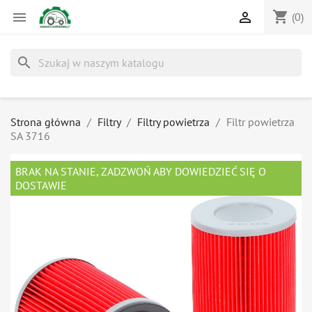
shopping_cart


(0)
search
Strona główna
Filtry
Filtry powietrza
Filtr powietrza
SA 3716
BRAK NA STANIE, ZADZWOŃ ABY DOWIEDZIEĆ SIĘ O
DOSTAWIE