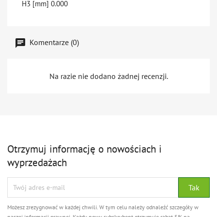
H3 [mm]
0.000
Komentarze (0)
Na razie nie dodano żadnej recenzji.
Otrzymuj informację o nowościach i
wyprzedażach
Możesz zrezygnować w każdej chwili. W tym celu należy odnaleźć szczegóły w
naszej informacji prawnej. Każdy nowy subskrybent otrzymuje rabat 5% na