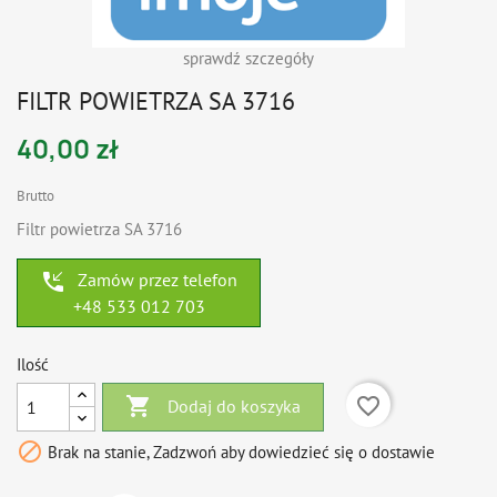
sprawdź szczegóły
FILTR POWIETRZA SA 3716
40,00 zł
Brutto
Filtr powietrza SA 3716
phone_callback
Zamów przez telefon
+48 533 012 703
Ilość

favorite_border
Dodaj do koszyka

Brak na stanie, Zadzwoń aby dowiedzieć się o dostawie