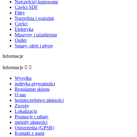
Najczęściej kupowane
Części SDF
Filtry
Narzędzia i warsztat
Części
Elektryka
Maszyny i urządzenia
Outlet
Smary, oleje i płyny
Informacje
Informacje


Wysyłka
polityka prywatności
Regulamin sklepu
O nas
bezpieczeństwo płatności
Zwroty
Lokalizacja
Promocje i rabaty
metody płatności
Ostrzeżeńia (GPSR)
Kontakt z nami