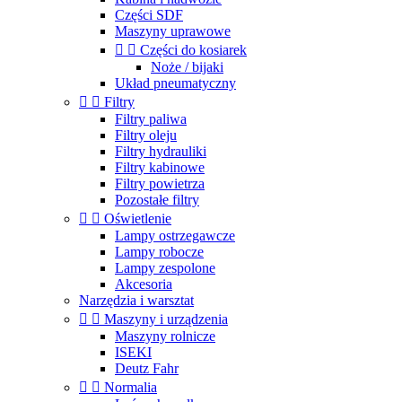
Części SDF
Maszyny uprawowe


Części do kosiarek
Noże / bijaki
Układ pneumatyczny


Filtry
Filtry paliwa
Filtry oleju
Filtry hydrauliki
Filtry kabinowe
Filtry powietrza
Pozostałe filtry


Oświetlenie
Lampy ostrzegawcze
Lampy robocze
Lampy zespolone
Akcesoria
Narzędzia i warsztat


Maszyny i urządzenia
Maszyny rolnicze
ISEKI
Deutz Fahr


Normalia