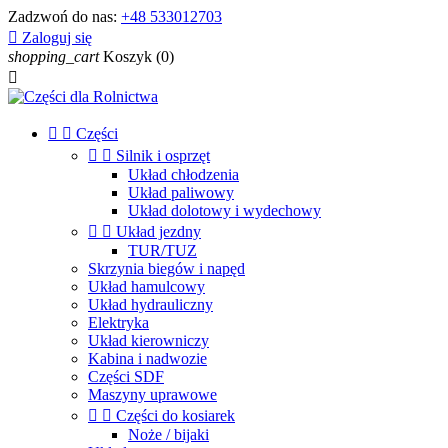
Zadzwoń do nas:
+48 533012703

Zaloguj się
shopping_cart
Koszyk
(0)



Części


Silnik i osprzęt
Układ chłodzenia
Układ paliwowy
Układ dolotowy i wydechowy


Układ jezdny
TUR/TUZ
Skrzynia biegów i napęd
Układ hamulcowy
Układ hydrauliczny
Elektryka
Układ kierowniczy
Kabina i nadwozie
Części SDF
Maszyny uprawowe


Części do kosiarek
Noże / bijaki