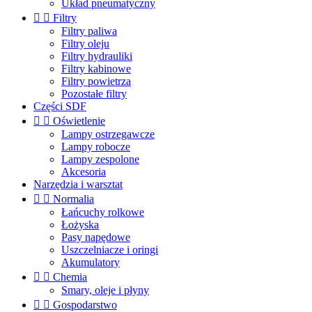
Układ pneumatyczny


Filtry
Filtry paliwa
Filtry oleju
Filtry hydrauliki
Filtry kabinowe
Filtry powietrza
Pozostałe filtry
Części SDF


Oświetlenie
Lampy ostrzegawcze
Lampy robocze
Lampy zespolone
Akcesoria
Narzędzia i warsztat


Normalia
Łańcuchy rolkowe
Łożyska
Pasy napędowe
Uszczelniacze i oringi
Akumulatory


Chemia
Smary, oleje i płyny


Gospodarstwo