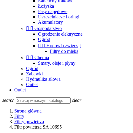
Łańcuchy rolkowe
Łożyska
Pasy napędowe
Uszczelniacze i oringi
Akumulatory


Gospodarstwo
Ogrodzenie elektryczne
Ogród


Hodowla zwierząt
Filtry do mleka


Chemia
Smary, oleje i płyny
Ogród
Zabawki
Hydraulika siłowa
Outlet
Outlet
search
clear
Strona główna
Filtry
Filtry powietrza
Filtr powietrza SA 10695