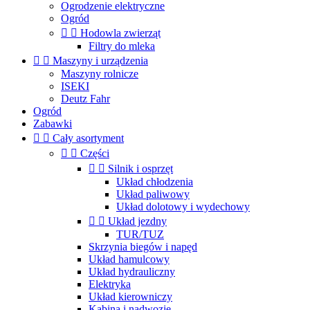
Ogrodzenie elektryczne
Ogród


Hodowla zwierząt
Filtry do mleka


Maszyny i urządzenia
Maszyny rolnicze
ISEKI
Deutz Fahr
Ogród
Zabawki


Cały asortyment


Części


Silnik i osprzęt
Układ chłodzenia
Układ paliwowy
Układ dolotowy i wydechowy


Układ jezdny
TUR/TUZ
Skrzynia biegów i napęd
Układ hamulcowy
Układ hydrauliczny
Elektryka
Układ kierowniczy
Kabina i nadwozie