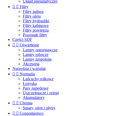
Układ pneumatyczny


Filtry
Filtry paliwa
Filtry oleju
Filtry hydrauliki
Filtry kabinowe
Filtry powietrza
Pozostałe filtry
Części SDF


Oświetlenie
Lampy ostrzegawcze
Lampy robocze
Lampy zespolone
Akcesoria
Narzędzia i warsztat


Normalia
Łańcuchy rolkowe
Łożyska
Pasy napędowe
Uszczelniacze i oringi
Akumulatory


Chemia
Smary, oleje i płyny


Gospodarstwo