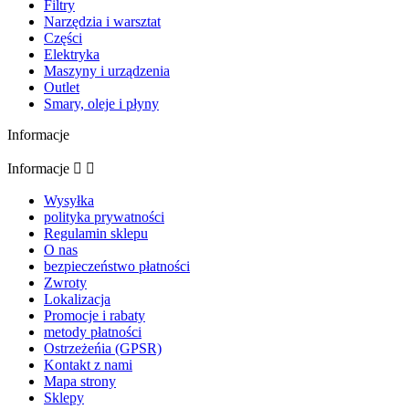
Filtry
Narzędzia i warsztat
Części
Elektryka
Maszyny i urządzenia
Outlet
Smary, oleje i płyny
Informacje
Informacje


Wysyłka
polityka prywatności
Regulamin sklepu
O nas
bezpieczeństwo płatności
Zwroty
Lokalizacja
Promocje i rabaty
metody płatności
Ostrzeżeńia (GPSR)
Kontakt z nami
Mapa strony
Sklepy