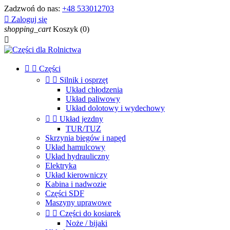
Zadzwoń do nas:
+48 533012703

Zaloguj się
shopping_cart
Koszyk
(0)



Części


Silnik i osprzęt
Układ chłodzenia
Układ paliwowy
Układ dolotowy i wydechowy


Układ jezdny
TUR/TUZ
Skrzynia biegów i napęd
Układ hamulcowy
Układ hydrauliczny
Elektryka
Układ kierowniczy
Kabina i nadwozie
Części SDF
Maszyny uprawowe


Części do kosiarek
Noże / bijaki