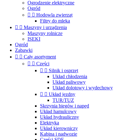
Ogrodzenie elektryczne
Ogród


Hodowla zwierząt
Filtry do mleka


Maszyny i urządzenia
Maszyny rolnicze
ISEKI
Ogród
Zabawki


Cały asortyment


Części


Silnik i osprzęt
Układ chłodzenia
Układ paliwowy
Układ dolotowy i wydechowy


Układ jezdny
TUR/TUZ
Skrzynia biegów i napęd
Układ hamulcowy
Układ hydrauliczny
Elektryka
Układ kierowniczy
Kabina i nadwozie
Części SDF