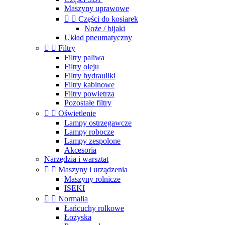
Maszyny uprawowe


Części do kosiarek
Noże / bijaki
Układ pneumatyczny


Filtry
Filtry paliwa
Filtry oleju
Filtry hydrauliki
Filtry kabinowe
Filtry powietrza
Pozostałe filtry


Oświetlenie
Lampy ostrzegawcze
Lampy robocze
Lampy zespolone
Akcesoria
Narzędzia i warsztat


Maszyny i urządzenia
Maszyny rolnicze
ISEKI


Normalia
Łańcuchy rolkowe
Łożyska