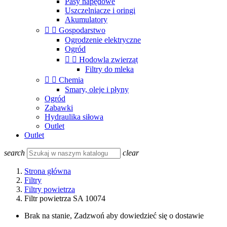
Pasy napędowe
Uszczelniacze i oringi
Akumulatory


Gospodarstwo
Ogrodzenie elektryczne
Ogród


Hodowla zwierząt
Filtry do mleka


Chemia
Smary, oleje i płyny
Ogród
Zabawki
Hydraulika siłowa
Outlet
Outlet
search
clear
Strona główna
Filtry
Filtry powietrza
Filtr powietrza SA 10074
Brak na stanie, Zadzwoń aby dowiedzieć się o dostawie