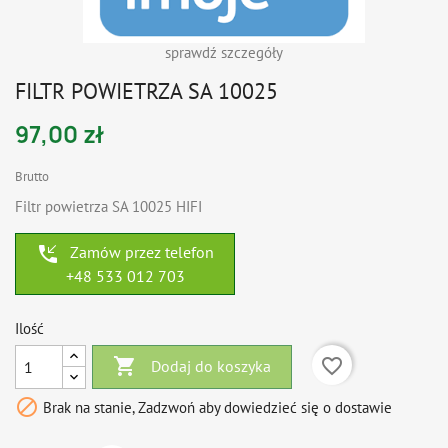
sprawdź szczegóły
FILTR POWIETRZA SA 10025
97,00 zł
Brutto
Filtr powietrza SA 10025 HIFI
phone_callback
Zamów przez telefon
+48 533 012 703
Ilość

favorite_border
Dodaj do koszyka

Brak na stanie, Zadzwoń aby dowiedzieć się o dostawie