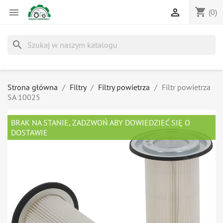
shopping_cart


(0)
search
Strona główna
Filtry
Filtry powietrza
Filtr powietrza
SA 10025
BRAK NA STANIE, ZADZWOŃ ABY DOWIEDZIEĆ SIĘ O
DOSTAWIE