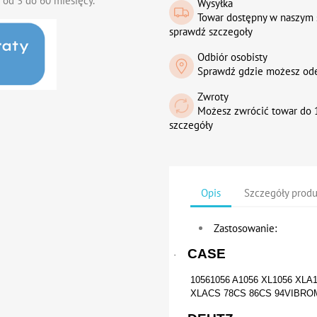
 od 3 do 60 miesięcy.
Wysyłka
Towar dostępny w naszym 
sprawdź szczegoły
Odbiór osobisty
Sprawdź gdzie możesz od
Zwroty
Możesz zwrócić towar do 1
szczegóły
Opis
Szczegóły prod
Zastosowanie
:
CASE
·
10561056 A1056 XL1056 XLA
XLACS 78CS 86CS 94VIBRO