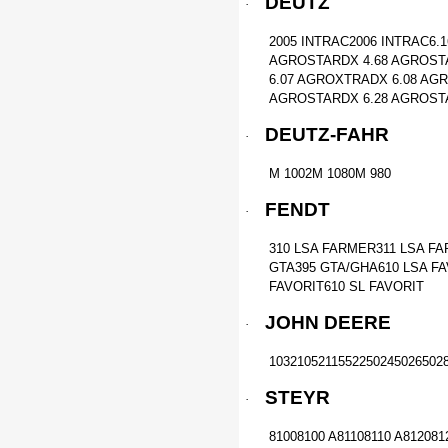
DEUTZ
·
2005 INTRAC2006 INTRAC6.
AGROSTARDX 4.68 AGROST
6.07 AGROXTRADX 6.08 AG
AGROSTARDX 6.28 AGROST
DEUTZ-FAHR
·
M 1002M 1080M 980
FENDT
·
310 LSA FARMER311 LSA F
GTA395 GTA/GHA610 LSA FA
FAVORIT610 SL FAVORIT
JOHN DEERE
·
1032105211552250245026502
STEYR
·
81008100 A81108110 A81208