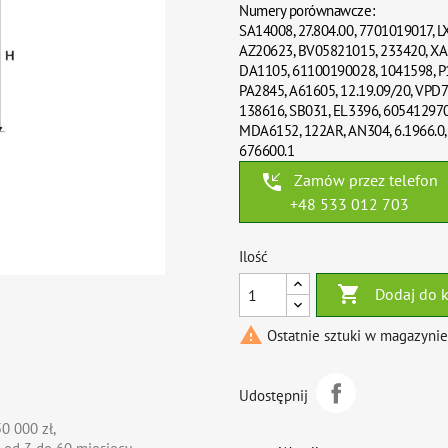
Numery porównawcze:
SA14008, 27.804.00, 7701019017, 
AZ20623, BV05821015, 233420, XA
DA1105, 61100190028, 1041598, P1
PA2845, A61605, 12.19.09/20, VPD7
138616, SB031, EL3396, 605412970
MDA6152, 122AR, AN304, 6.1966.0,
676600.1
phone_callback
Zamów przez telefon
+48 533 012 703
Ilość

Dodaj do 

Ostatnie sztuki w magazynie
Udostępnij
0 000 zł,