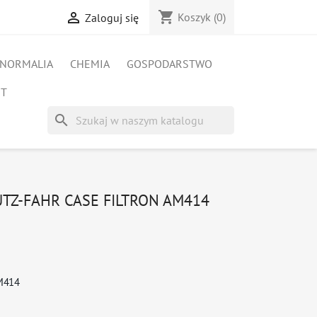
shopping_cart

Koszyk
(0)
Zaloguj się
NORMALIA
CHEMIA
GOSPODARSTWO
ET
search
UTZ-FAHR CASE FILTRON AM414
M414