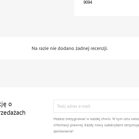
9094
Na razie nie dodano żadnej recenzji.
cję o
rzedażach
Możesz zrezygnować w każdej chwili. W tym celu nale
informacji prawnej. Każdy nowy subskrybent otrzymuj
zamówienie!