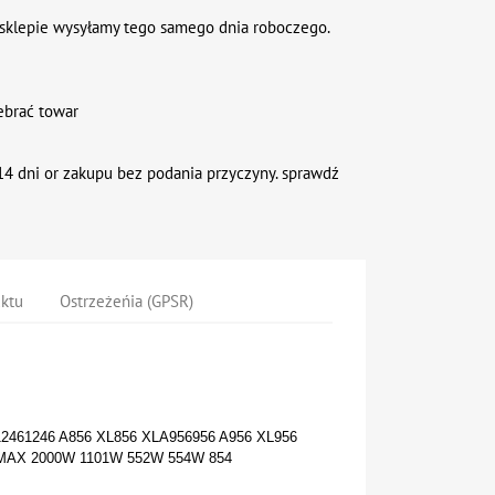
sklepie wysyłamy tego samego dnia roboczego.
ebrać towar
4 dni or zakupu bez podania przyczyny. sprawdź
uktu
Ostrzeżeńia (GPSR)
12461246 A856 XL856 XLA956956 A956 XL956
MAX 2000W 1101W 552W 554W 854