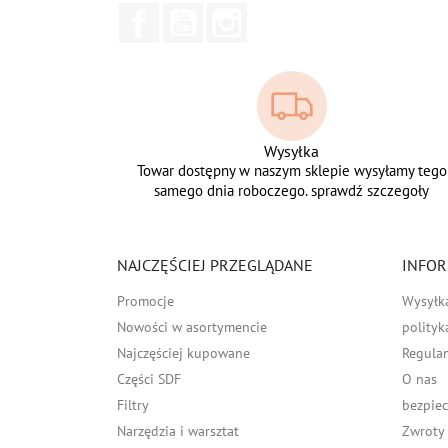
Facebook
YouTube
Instagram
Wysyłka
Towar dostępny w naszym sklepie wysyłamy tego
samego dnia roboczego. sprawdź szczegoły
NAJCZĘŚCIEJ PRZEGLĄDANE
INFOR
Promocje
Wysyłk
Nowości w asortymencie
polityk
Najczęściej kupowane
Regula
Części SDF
O nas
Filtry
bezpiec
Narzędzia i warsztat
Zwroty