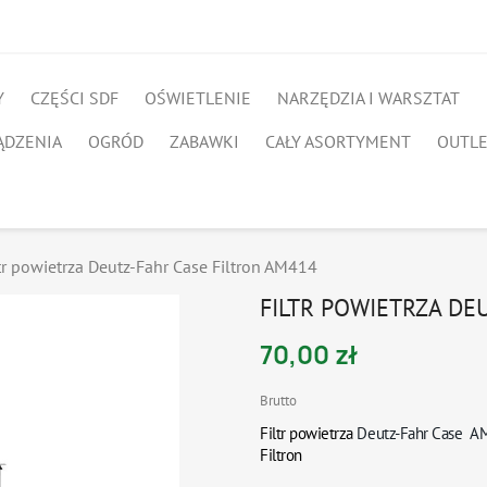
Y
CZĘŚCI SDF
OŚWIETLENIE
NARZĘDZIA I WARSZTAT
ĄDZENIA
OGRÓD
ZABAWKI
CAŁY ASORTYMENT
OUTL
tr powietrza Deutz-Fahr Case Filtron AM414
FILTR POWIETRZA DE
70,00 zł
Brutto
Filtr powietrza
Deutz-Fahr Case A
Filtron