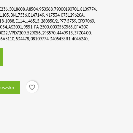
LX236, 5018608, A8504, 930568, 79000190701, 8109774,
1105, BN17536, E147149, N17534, 075129620A,
8-1088, E114L, 46515, 280850/2, P77-5739, CPD7069,
034, AS3001, 9551, FA-2500, 0003563565, EFA307,
032, VPD7209, 529056, 293570, 4449918, 377.04.00,
 6A5110, 534478, 08109774, 3405458R1, 4046240,
favorite_border
koszyka