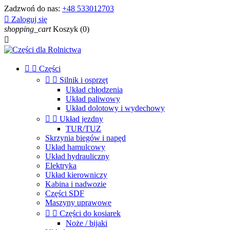
Zadzwoń do nas:
+48 533012703

Zaloguj się
shopping_cart
Koszyk
(0)



Części


Silnik i osprzęt
Układ chłodzenia
Układ paliwowy
Układ dolotowy i wydechowy


Układ jezdny
TUR/TUZ
Skrzynia biegów i napęd
Układ hamulcowy
Układ hydrauliczny
Elektryka
Układ kierowniczy
Kabina i nadwozie
Części SDF
Maszyny uprawowe


Części do kosiarek
Noże / bijaki