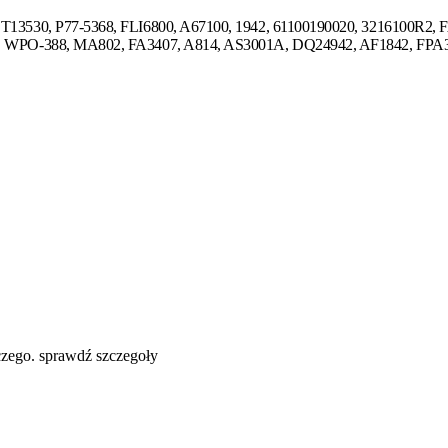
13530, P77-5368, FLI6800, A67100, 1942, 61100190020, 3216100R2, F
 WPO-388, MA802, FA3407, A814, AS3001A, DQ24942, AF1842, FPA3068
zego. sprawdź szczegoły