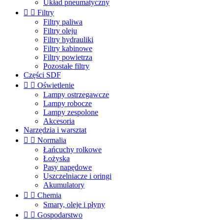
Układ pneumatyczny


Filtry
Filtry paliwa
Filtry oleju
Filtry hydrauliki
Filtry kabinowe
Filtry powietrza
Pozostałe filtry
Części SDF


Oświetlenie
Lampy ostrzegawcze
Lampy robocze
Lampy zespolone
Akcesoria
Narzędzia i warsztat


Normalia
Łańcuchy rolkowe
Łożyska
Pasy napędowe
Uszczelniacze i oringi
Akumulatory


Chemia
Smary, oleje i płyny


Gospodarstwo