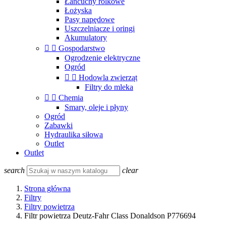
Łańcuchy rolkowe
Łożyska
Pasy napędowe
Uszczelniacze i oringi
Akumulatory


Gospodarstwo
Ogrodzenie elektryczne
Ogród


Hodowla zwierząt
Filtry do mleka


Chemia
Smary, oleje i płyny
Ogród
Zabawki
Hydraulika siłowa
Outlet
Outlet
search
clear
Strona główna
Filtry
Filtry powietrza
Filtr powietrza Deutz-Fahr Class Donaldson P776694