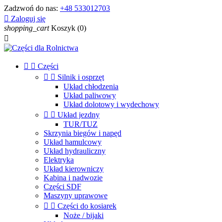
Zadzwoń do nas:
+48 533012703

Zaloguj się
shopping_cart
Koszyk
(0)



Części


Silnik i osprzęt
Układ chłodzenia
Układ paliwowy
Układ dolotowy i wydechowy


Układ jezdny
TUR/TUZ
Skrzynia biegów i napęd
Układ hamulcowy
Układ hydrauliczny
Elektryka
Układ kierowniczy
Kabina i nadwozie
Części SDF
Maszyny uprawowe


Części do kosiarek
Noże / bijaki