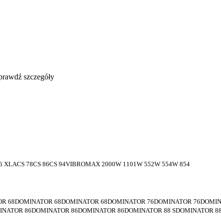
sprawdź szczegóły
956 XLACS 78CS 86CS 94VIBROMAX 2000W 1101W 552W 554W 854
R 68DOMINATOR 68DOMINATOR 68DOMINATOR 76DOMINATOR 76DOMIN
INATOR 86DOMINATOR 86DOMINATOR 86DOMINATOR 88 SDOMINATOR 88