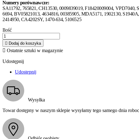
Numery porównawcze:
SA11792, 765821, CH13530, 0009839019, F18420009004, VPD7040, ST
6694, BV05821013, 4634816, 00385905, MDA5171, 1902130, S1940A,
2414950, CA4202SY, 1470-634, 5106525
Ilość

Dodaj do koszyka

Ostatnie sztuki w magazynie
Udostępnij
Udostępnij
Wysyłka
Towar dostępny w naszym sklepie wysyłamy tego samego dnia roboc
Odbiór osobisty