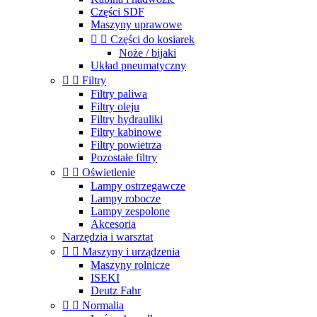
Części SDF
Maszyny uprawowe


Części do kosiarek
Noże / bijaki
Układ pneumatyczny


Filtry
Filtry paliwa
Filtry oleju
Filtry hydrauliki
Filtry kabinowe
Filtry powietrza
Pozostałe filtry


Oświetlenie
Lampy ostrzegawcze
Lampy robocze
Lampy zespolone
Akcesoria
Narzędzia i warsztat


Maszyny i urządzenia
Maszyny rolnicze
ISEKI
Deutz Fahr


Normalia