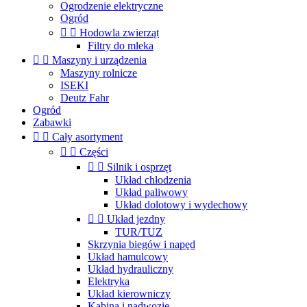
Ogrodzenie elektryczne
Ogród


Hodowla zwierząt
Filtry do mleka


Maszyny i urządzenia
Maszyny rolnicze
ISEKI
Deutz Fahr
Ogród
Zabawki


Cały asortyment


Części


Silnik i osprzęt
Układ chłodzenia
Układ paliwowy
Układ dolotowy i wydechowy


Układ jezdny
TUR/TUZ
Skrzynia biegów i napęd
Układ hamulcowy
Układ hydrauliczny
Elektryka
Układ kierowniczy
Kabina i nadwozie