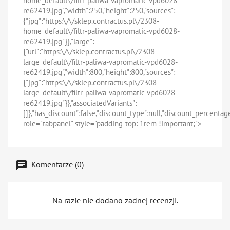
home_default\/filtr-paliwa-vapromatic-vpd6028-
re62419.jpg","width":250,"height":250,"sources":
{"jpg":"https:\/\/sklep.contractus.pl\/2308-
home_default\/filtr-paliwa-vapromatic-vpd6028-
re62419.jpg"}},"large":
{"url":"https:\/\/sklep.contractus.pl\/2308-
large_default\/filtr-paliwa-vapromatic-vpd6028-
re62419.jpg","width":800,"height":800,"sources":
{"jpg":"https:\/\/sklep.contractus.pl\/2308-
large_default\/filtr-paliwa-vapromatic-vpd6028-
re62419.jpg"}},"associatedVariants":
[]},"has_discount":false,"discount_type":null,"discount_percentage"
role="tabpanel" style="padding-top: 1rem !important;">
Komentarze (0)
Na razie nie dodano żadnej recenzji.