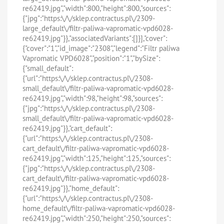
re62419.jpg","width":800,"height":800,"sources":
{"jpg":"https:\/\/sklep.contractus.pl\/2309-
large_default\/filtr-paliwa-vapromatic-vpd6028-
re62419.jpg"}},"associatedVariants":[]}],"cover":
{"cover":"1","id_image":"2308","legend":"Filtr paliwa
Vapromatic VPD6028","position":"1","bySize":
{"small_default":
{"url":"https:\/\/sklep.contractus.pl\/2308-
small_default\/filtr-paliwa-vapromatic-vpd6028-
re62419.jpg","width":98,"height":98,"sources":
{"jpg":"https:\/\/sklep.contractus.pl\/2308-
small_default\/filtr-paliwa-vapromatic-vpd6028-
re62419.jpg"}},"cart_default":
{"url":"https:\/\/sklep.contractus.pl\/2308-
cart_default\/filtr-paliwa-vapromatic-vpd6028-
re62419.jpg","width":125,"height":125,"sources":
{"jpg":"https:\/\/sklep.contractus.pl\/2308-
cart_default\/filtr-paliwa-vapromatic-vpd6028-
re62419.jpg"}},"home_default":
{"url":"https:\/\/sklep.contractus.pl\/2308-
home_default\/filtr-paliwa-vapromatic-vpd6028-
re62419.jpg","width":250,"height":250,"sources":