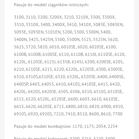
Pasuje do modeli ciągników rolniczych:
3100, 3110, 3200, 3200X, 3210, 3210X, 3300, 3300X,
3310, 3310X, 3400, 3400X, 3410, 3410X, 5083E, 5083EN,
5093E, 5093EN, 5101EN, 5200, 5300, 5300N, 5400,
5400N, 5425, 5425N, 5500, 5500N, 5525, 5525N, 5620,
5625, 5720, 5820, 6010, 6010SE, 6020, 6020SE, 6100,
6100B, 6100B, 6100SE, 6110, 6110B, 6110J, 6110SE, 6120,
6120L, 6120SE, 6125J, 6135B, 6145J, 6200, 6200SE, 6205,
6210, 6210SE, 6215, 6220, 6220L, 6220SE, 6300, 6300SE,
6310, 6310S,6310SE, 6320, 6320L, 6320SE, 6400, 6400SE,
6400SP, 6403, 64055, 6410, 6410S, 6410SE, 6415, 6420,
6420L, 6420S, 6420SE, 6505, 6506, 6510, 6510S, 6510SE,
6515, 6520, 6520L, 6520SE, 6600, 6603, 6610, 6610SE,
6615, 6620, 6620SE, 6715, 6800, 6810, 6820, 6900, 6910,
6910S, 6920, 6920S, 7210, 7410, 8510, 8600, 8610, 7700
Pasuje do modeli kombajnów:
1170, 1175, 2054, 2254
Pasuje do modeli ładowarek:
3200, 3215, 3220, 3400,