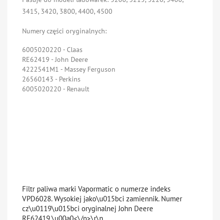
3415, 3420, 3800, 4400, 4500
Numery części oryginalnych:
6005020220 - Claas
RE62419 - John Deere
4222541M1 - Massey Ferguson
26560143 - Perkins
6005020220 - Renault
Nr porównawcze:
VPD6028 / RE62419 / 4222541M1 /
26560143 / 6005020220 / RE53400 / RE64450 /
RE52987 / P551424 / P550401 / PDS726 / P550397 /
FS19517 / FS19861 / SK3632/1 / BF7672D / RE509031
/ 33546 / 31873 / 836862602 / V836862602
Filtr paliwa marki Vapormatic o numerze indeks
VPD6028. Wysokiej jako\u015bci zamiennik. Numer
cz\u0119\u015bci oryginalnej John Deere
RE62419.\u00a0<\/p>\r\n