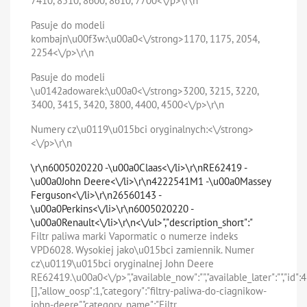
7410, 8510, 8600, 8610, 7700<\/p>\r\n
Pasuje do modeli
kombajn\u00f3w:\u00a0<\/strong>1170, 1175, 2054,
2254<\/p>\r\n
Pasuje do modeli
\u0142adowarek:\u00a0<\/strong>3200, 3215, 3220,
3400, 3415, 3420, 3800, 4400, 4500<\/p>\r\n
Numery cz\u0119\u015bci oryginalnych:<\/strong>
<\/p>\r\n
\r\n6005020220 -\u00a0Claas<\/li>\r\nRE62419 -
\u00a0John Deere<\/li>\r\n4222541M1 -\u00a0Massey
Ferguson<\/li>\r\n26560143 -
\u00a0Perkins<\/li>\r\n6005020220 -
\u00a0Renault<\/li>\r\n<\/ul>","description_short":"
Filtr paliwa marki Vapormatic o numerze indeks
VPD6028. Wysokiej jako\u015bci zamiennik. Numer
cz\u0119\u015bci oryginalnej John Deere
RE62419.\u00a0<\/p>","available_now":"","available_later":"","id":
[],"allow_oosp":1,"category":"filtry-paliwa-do-ciagnikow-
john-deere","category_name":"Filtr