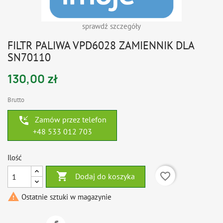
sprawdź szczegóły
FILTR PALIWA VPD6028 ZAMIENNIK DLA
SN70110
130,00 zł
Brutto
phone_callback
Zamów przez telefon
+48 533 012 703
Ilość

favorite_border
Dodaj do koszyka

Ostatnie sztuki w magazynie