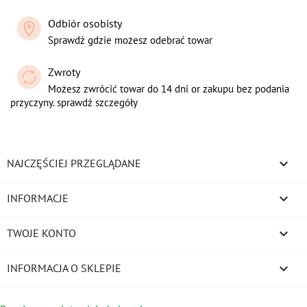
Odbiór osobisty
Sprawdź gdzie możesz odebrać towar
Zwroty
Możesz zwrócić towar do 14 dni or zakupu bez podania
przyczyny. sprawdź szczegóły

NAJCZĘŚCIEJ PRZEGLĄDANE

INFORMACJE

TWOJE KONTO
keyboard_arrow_down
INFORMACJA O SKLEPIE