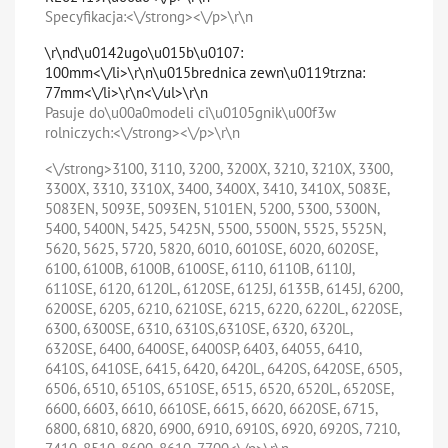
Specyfikacja:<\/strong><\/p>\r\n
\r\nd\u0142ugo\u015b\u0107:
100mm<\/li>\r\n\u015brednica zewn\u0119trzna:
77mm<\/li>\r\n<\/ul>\r\n
Pasuje do\u00a0modeli ci\u0105gnik\u00f3w
rolniczych:<\/strong><\/p>\r\n
<\/strong>3100, 3110, 3200, 3200X, 3210, 3210X, 3300,
3300X, 3310, 3310X, 3400, 3400X, 3410, 3410X, 5083E,
5083EN, 5093E, 5093EN, 5101EN, 5200, 5300, 5300N,
5400, 5400N, 5425, 5425N, 5500, 5500N, 5525, 5525N,
5620, 5625, 5720, 5820, 6010, 6010SE, 6020, 6020SE,
6100, 6100B, 6100B, 6100SE, 6110, 6110B, 6110J,
6110SE, 6120, 6120L, 6120SE, 6125J, 6135B, 6145J, 6200,
6200SE, 6205, 6210, 6210SE, 6215, 6220, 6220L, 6220SE,
6300, 6300SE, 6310, 6310S,6310SE, 6320, 6320L,
6320SE, 6400, 6400SE, 6400SP, 6403, 64055, 6410,
6410S, 6410SE, 6415, 6420, 6420L, 6420S, 6420SE, 6505,
6506, 6510, 6510S, 6510SE, 6515, 6520, 6520L, 6520SE,
6600, 6603, 6610, 6610SE, 6615, 6620, 6620SE, 6715,
6800, 6810, 6820, 6900, 6910, 6910S, 6920, 6920S, 7210,