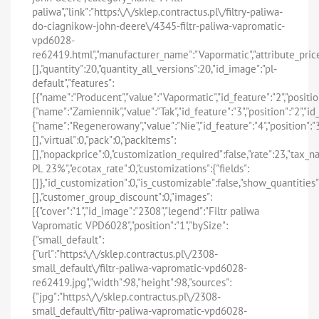
paliwa","link":"https:\/\/sklep.contractus.pl\/filtry-paliwa-
do-ciagnikow-john-deere\/4345-filtr-paliwa-vapromatic-
vpd6028-
re62419.html","manufacturer_name":"Vapormatic","attribute_pric
[],"quantity":20,"quantity_all_versions":20,"id_image":"pl-
default","features":
[{"name":"Producent","value":"Vapormatic","id_feature":"2","positio
{"name":"Zamiennik","value":"Tak","id_feature":"3","position":"2","i
{"name":"Regenerowany","value":"Nie","id_feature":"4","position":"
[],"virtual":0,"pack":0,"packItems":
[],"nopackprice":0,"customization_required":false,"rate":23,"tax_
PL 23%","ecotax_rate":0,"customizations":{"fields":
[]},"id_customization":0,"is_customizable":false,"show_quantities"
[],"customer_group_discount":0,"images":
[{"cover":"1","id_image":"2308","legend":"Filtr paliwa
Vapromatic VPD6028","position":"1","bySize":
{"small_default":
{"url":"https:\/\/sklep.contractus.pl\/2308-
small_default\/filtr-paliwa-vapromatic-vpd6028-
re62419.jpg","width":98,"height":98,"sources":
{"jpg":"https:\/\/sklep.contractus.pl\/2308-
small_default\/filtr-paliwa-vapromatic-vpd6028-