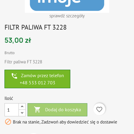
sprawdź szczegóły
FILTR PALIWA FT 3228
53,00 zł
Brutto
Filtr paliwa FT 3228
phone_callback
Zamów przez telefon
+48 533 012 703
Ilość

favorite_border
Dodaj do koszyka

Brak na stanie, Zadzwoń aby dowiedzieć się o dostawie