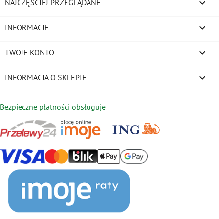

NAJCZĘŚCIEJ PRZEGLĄDANE

INFORMACJE

TWOJE KONTO
keyboard_arrow_down
INFORMACJA O SKLEPIE
Bezpieczne płatności obsługuje