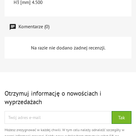
H3 [mm]
4.500
Komentarze (0)
Na razie nie dodano żadnej recenzji.
Otrzymuj informację o nowościach i
wyprzedażach
Możesz zrezygnować w każdej chwili. W tym celu należy odnaleźć szczegóły w
naszej informacji prawnej. Każdy nowy subskrybent otrzymuje rabat 5% na