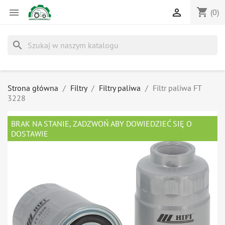
shopping_cart


(0)
search
Strona główna
Filtry
Filtry paliwa
Filtr paliwa FT
3228
BRAK NA STANIE, ZADZWOŃ ABY DOWIEDZIEĆ SIĘ O
DOSTAWIE