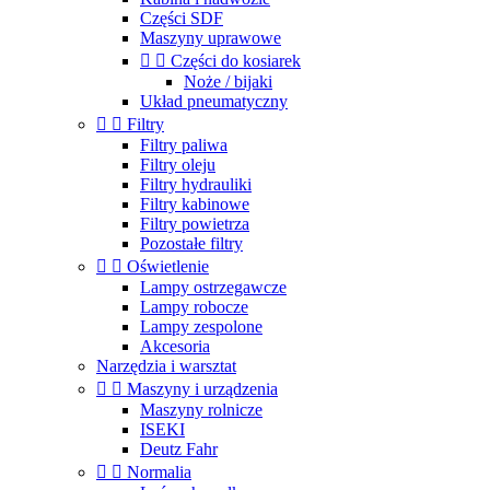
Części SDF
Maszyny uprawowe


Części do kosiarek
Noże / bijaki
Układ pneumatyczny


Filtry
Filtry paliwa
Filtry oleju
Filtry hydrauliki
Filtry kabinowe
Filtry powietrza
Pozostałe filtry


Oświetlenie
Lampy ostrzegawcze
Lampy robocze
Lampy zespolone
Akcesoria
Narzędzia i warsztat


Maszyny i urządzenia
Maszyny rolnicze
ISEKI
Deutz Fahr


Normalia