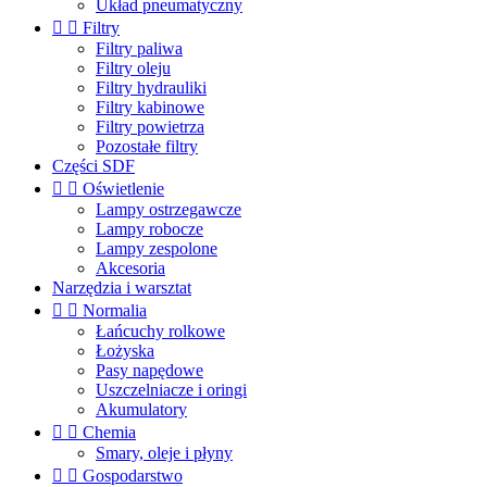
Układ pneumatyczny


Filtry
Filtry paliwa
Filtry oleju
Filtry hydrauliki
Filtry kabinowe
Filtry powietrza
Pozostałe filtry
Części SDF


Oświetlenie
Lampy ostrzegawcze
Lampy robocze
Lampy zespolone
Akcesoria
Narzędzia i warsztat


Normalia
Łańcuchy rolkowe
Łożyska
Pasy napędowe
Uszczelniacze i oringi
Akumulatory


Chemia
Smary, oleje i płyny


Gospodarstwo