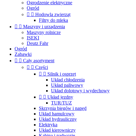
Ogrodzenie elektryczne
Ogród


Hodowla zwierząt
Filtry do mleka


Maszyny i urządzenia
Maszyny rolnicze
ISEKI
Deutz Fahr
Ogród
Zabawki


Cały asortyment


Części


Silnik i osprzęt
Układ chłodzenia
Układ paliwowy
Układ dolotowy i wydechowy


Układ jezdny
TUR/TUZ
Skrzynia biegów i napęd
Układ hamulcowy
Układ hydrauliczny
Elektryka
Układ kierowniczy
Kabina i nadwozie