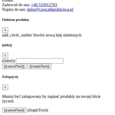
Polska
Zadzwoń do nas:
+48 533012703
Napisz do nas:
sklep@czescidlarolnictwa.pl
Ulubione produkty
×
add_circle_outline
Stwórz nową listę ulubionych
((title))
×
((label))
((cancelText))
((createText))
Zaloguj się
×
Musisz być zalogowany by zapisać produkty na swojej liście
życzeń.
((loginText))
((cancelText))