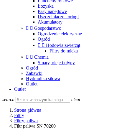
Łańcuchy rolkowe
Łożyska
Pasy napędowe
Uszczelniacze i oringi
Akumulatory


Gospodarstwo
Ogrodzenie elektryczne
Ogród


Hodowla zwierząt
Filtry do mleka


Chemia
Smary, oleje i płyny
Ogród
Zabawki
Hydraulika siłowa
Outlet
Outlet
search
clear
Strona główna
Filtry
Filtry paliwa
Filtr paliwa SN 70200