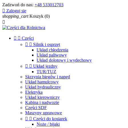
Zadzwoń do nas:
+48 533012703

Zaloguj się
shopping_cart
Koszyk
(0)



Części


Silnik i osprzęt
Układ chłodzenia
Układ paliwowy
Układ dolotowy i wydechowy


Układ jezdny
TUR/TUZ
Skrzynia biegów i napęd
Układ hamulcowy
Układ hydrauliczny
Elektryka
Układ kierowniczy
Kabina i nadwozie
Części SDF
Maszyny uprawowe


Części do kosiarek
Noże / bijaki