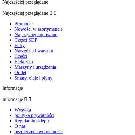
Najczęściej przeglądane
Najczęściej przeglądane


Promocje
Nowości w asortymencie
Najczęściej kupowane
Części SDF
Filtry
Narzędzia i warsztat
Części
Elektryka
Maszyny i urządzenia
Outlet
Smary, oleje i płyny
Informacje
Informacje


Wysyłka
polityka prywatności
Regulamin sklepu
O nas
bezpieczeństwo płatności