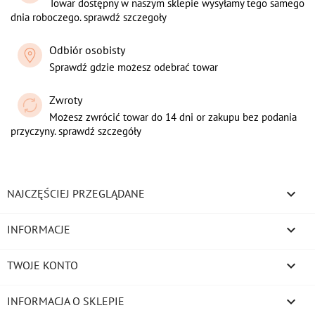
Towar dostępny w naszym sklepie wysyłamy tego samego
dnia roboczego. sprawdź szczegoły
Odbiór osobisty
Sprawdź gdzie możesz odebrać towar
Zwroty
Możesz zwrócić towar do 14 dni or zakupu bez podania
przyczyny. sprawdź szczegóły

NAJCZĘŚCIEJ PRZEGLĄDANE

INFORMACJE

TWOJE KONTO
keyboard_arrow_down
INFORMACJA O SKLEPIE