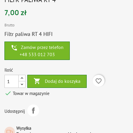
7,00 zł
Brutto
Filtr paliwa RT 4 HIFI
phone_callback
Zamów przez telefon
+48 533 012 703
Ilość

favorite_border
Dodaj do koszyka

Towar w magazynie
Udostępnij
Wysyłka