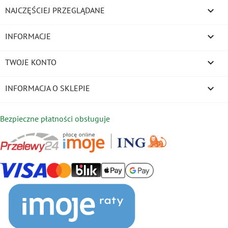

NAJCZĘŚCIEJ PRZEGLĄDANE

INFORMACJE

TWOJE KONTO
keyboard_arrow_down
INFORMACJA O SKLEPIE
Bezpieczne płatności obsługuje