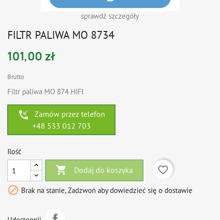
sprawdź szczegóły
FILTR PALIWA MO 8734
101,00 zł
Brutto
Filtr paliwa MO 874 HIFI
phone_callback
Zamów przez telefon
+48 533 012 703
Ilość

favorite_border
Dodaj do koszyka

Brak na stanie, Zadzwoń aby dowiedzieć się o dostawie
Udostępnij